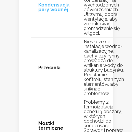
kondensacji na
Kondensacja
wychłodzonych
pary wodnej
powierzchniach.
Utrzymuj dobrą
wentylację, aby
zredukować
gromadzenie się
wilgoci.
Nieszczelne
instalacje wodno-
kanalizacyjne,
dachy czy rynny
prowadzą do
wnikania wody do
Przecieki
struktury budynku.
Regularnie
kontroluj stan tych
elementów, aby
uniknąć
problemów.
Problemy z
termoizolacją
generują obszary,
w których
dochodzi do
Mostki
kondensacji.
termiczne
Sprawdź i popraw