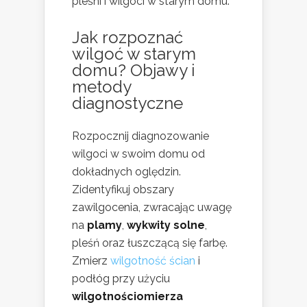
pleśni i wilgoci w starym domu.
Jak rozpoznać
wilgoć w starym
domu? Objawy i
metody
diagnostyczne
Rozpocznij diagnozowanie
wilgoci w swoim domu od
dokładnych oględzin.
Zidentyfikuj obszary
zawilgocenia, zwracając uwagę
na
plamy
,
wykwity solne
,
pleśń oraz łuszczącą się farbę.
Zmierz
wilgotność ścian
i
podłóg przy użyciu
wilgotnościomierza