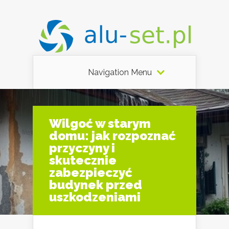
Navigation Menu
Wilgoć w starym
domu: jak rozpoznać
przyczyny i
skutecznie
zabezpieczyć
budynek przed
uszkodzeniami