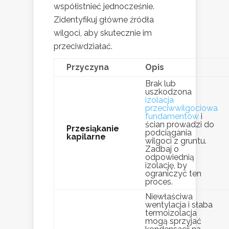
współistnieć jednocześnie.
Zidentyfikuj główne źródła
wilgoci, aby skutecznie im
przeciwdziałać.
Przyczyna
Opis
Brak lub
uszkodzona
izolacja
przeciwwilgociowa
fundamentów
i
ścian prowadzi do
Przesiąkanie
podciągania
kapilarne
wilgoci z gruntu.
Zadbaj o
odpowiednią
izolację, by
ograniczyć ten
proces.
Niewłaściwa
wentylacja i słaba
termoizolacja
mogą sprzyjać