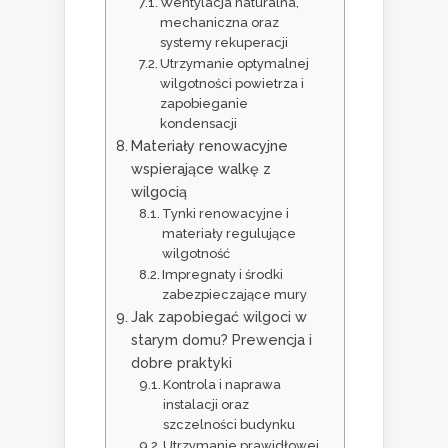
Wentylacja naturalna,
mechaniczna oraz
systemy rekuperacji
Utrzymanie optymalnej
wilgotności powietrza i
zapobieganie
kondensacji
Materiały renowacyjne
wspierające walkę z
wilgocią
Tynki renowacyjne i
materiały regulujące
wilgotność
Impregnaty i środki
zabezpieczające mury
Jak zapobiegać wilgoci w
starym domu? Prewencja i
dobre praktyki
Kontrola i naprawa
instalacji oraz
szczelności budynku
Utrzymanie prawidłowej