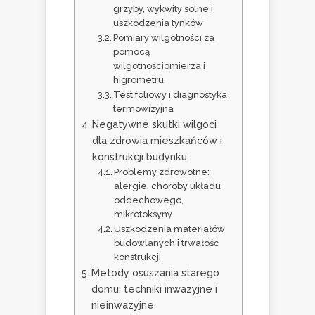
grzyby, wykwity solne i
uszkodzenia tynków
Pomiary wilgotności za
pomocą
wilgotnościomierza i
higrometru
Test foliowy i diagnostyka
termowizyjna
Negatywne skutki wilgoci
dla zdrowia mieszkańców i
konstrukcji budynku
Problemy zdrowotne:
alergie, choroby układu
oddechowego,
mikrotoksyny
Uszkodzenia materiałów
budowlanych i trwałość
konstrukcji
Metody osuszania starego
domu: techniki inwazyjne i
nieinwazyjne