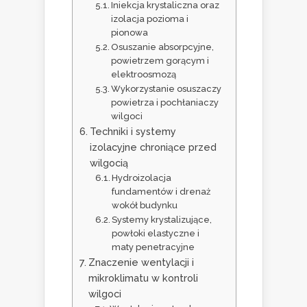
Iniekcja krystaliczna oraz
izolacja pozioma i
pionowa
Osuszanie absorpcyjne,
powietrzem gorącym i
elektroosmozą
Wykorzystanie osuszaczy
powietrza i pochłaniaczy
wilgoci
Techniki i systemy
izolacyjne chroniące przed
wilgocią
Hydroizolacja
fundamentów i drenaż
wokół budynku
Systemy krystalizujące,
powłoki elastyczne i
maty penetracyjne
Znaczenie wentylacji i
mikroklimatu w kontroli
wilgoci