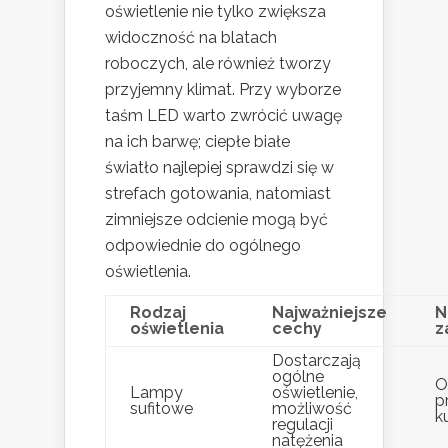
oświetlenie nie tylko zwiększa
widoczność na blatach
roboczych, ale również tworzy
przyjemny klimat. Przy wyborze
taśm LED warto zwrócić uwagę
na ich barwę; ciepłe białe
światło najlepiej sprawdzi się w
strefach gotowania, natomiast
zimniejsze odcienie mogą być
odpowiednie do ogólnego
oświetlenia.
Rodzaj
Najważniejsze
N
oświetlenia
cechy
z
Dostarczają
ogólne
O
Lampy
oświetlenie,
p
sufitowe
możliwość
k
regulacji
natężenia