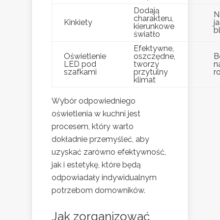
Dodają
N
charakteru,
Kinkiety
j
kierunkowe
b
światło
Efektywne,
Oświetlenie
oszczędne,
B
LED pod
tworzy
n
szafkami
przytulny
r
klimat
Wybór odpowiedniego
oświetlenia w kuchni jest
procesem, który warto
dokładnie przemyśleć, aby
uzyskać zarówno efektywność,
jak i estetykę, które będą
odpowiadały indywidualnym
potrzebom domowników.
Jak zorganizować