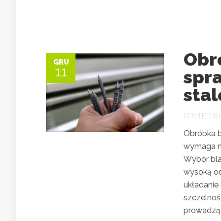
Obr
GRU
11
spra
sta
POSTED B
Obróbka b
wymaga nie
Wybór bla
wysoką odp
układanie
szczelnośc
prowadzą 