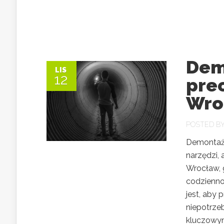
Dem
LIS
12
pre
Wro
POSTED B
Demontaż 
narzędzi, 
Wrocław, g
codzienno
jest, aby 
niepotrze
kluczowym