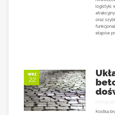
logistyki,
atrakcyjn
oraz szyb
funkcjona
etapów pro
Ukł
WRZ
22
beto
doś
POSTED B
Kostka br