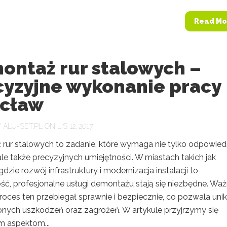
Read Mo
ontaż rur stalowych –
cyzyjne wykonanie pracy
cław
Y
ALU-SET.PL
ON LIS 12, 2017
rur stalowych to zadanie, które wymaga nie tylko odpowied
ale także precyzyjnych umiejętności. W miastach takich jak
dzie rozwój infrastruktury i modernizacja instalacji to
ść, profesjonalne usługi demontażu stają się niezbędne. Wa
proces ten przebiegał sprawnie i bezpiecznie, co pozwala uni
bnych uszkodzeń oraz zagrożeń. W artykule przyjrzymy się
 aspektom...