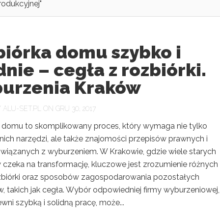
rodukcyjnej"
biórka domu szybko i
dnie – cegła z rozbiórki.
urzenia Kraków
Y
ALU-SET.PL
ON GRU 30, 2017
 domu to skomplikowany proces, który wymaga nie tylko
ich narzędzi, ale także znajomości przepisów prawnych i
wiązanych z wyburzeniem. W Krakowie, gdzie wiele starych
czeka na transformację, kluczowe jest zrozumienie różnych
biórki oraz sposobów zagospodarowania pozostałych
, takich jak cegła. Wybór odpowiedniej firmy wyburzeniowej,
wni szybką i solidną pracę, może...