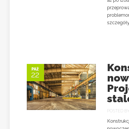
aż po izo
przeprow
problemom
szczegóły 
Kons
PAŹ
22
now
Proj
sta
POSTED B
Konstrukcj
nowoczesn