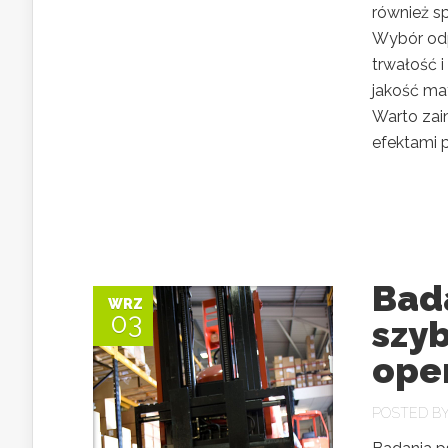
również s
Wybór odp
trwałość 
jakość ma
Warto zai
efektami p
Bad
WRZ
03
szyb
ope
POSTED B