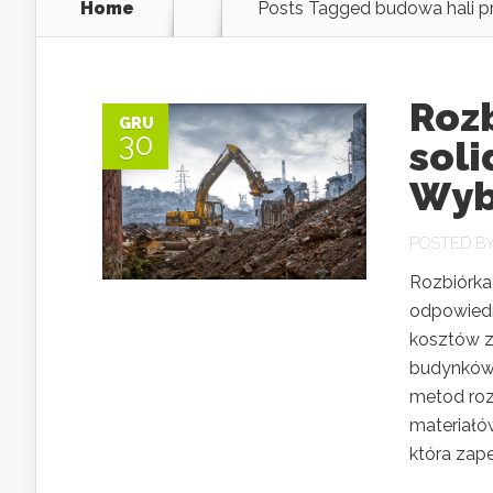
Home
Posts Tagged
budowa hali p
Roz
GRU
30
soli
Wyb
POSTED B
Rozbiórka
odpowiedn
kosztów z
budynków 
metod roz
materiałów
która zape