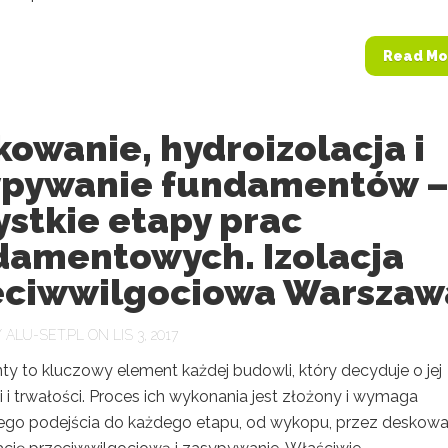
Read Mo
owanie, hydroizolacja i
ypywanie fundamentów 
stkie etapy prac
damentowych. Izolacja
eciwwilgociowa Warszaw
Y
ALU-SET.PL
ON LIS 3, 2017
y to kluczowy element każdej budowli, który decyduje o jej
i i trwałości. Proces ich wykonania jest złożony i wymaga
ego podejścia do każdego etapu, od wykopu, przez deskowa