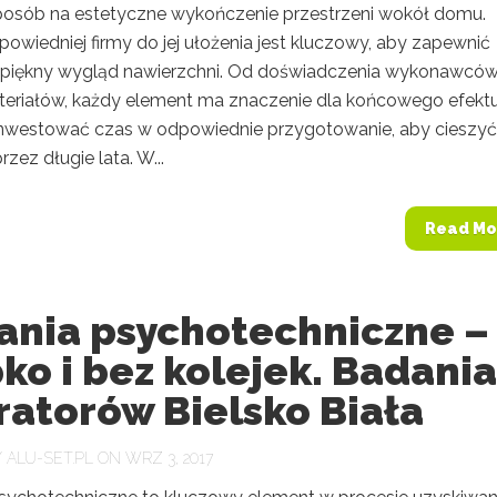
posób na estetyczne wykończenie przestrzeni wokół domu.
owiedniej firmy do jej ułożenia jest kluczowy, aby zapewnić
i piękny wygląd nawierzchni. Od doświadczenia wykonawcó
teriałów, każdy element ma znaczenie dla końcowego efektu
nwestować czas w odpowiednie przygotowanie, aby cieszyć 
rzez długie lata. W...
Read Mo
ania psychotechniczne –
ko i bez kolejek. Badania
ratorów Bielsko Biała
Y
ALU-SET.PL
ON WRZ 3, 2017