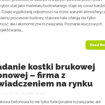
 wybór stali jako materiału budowlanego staje się coraz bardzi
y. Dzięki wyjątkowej odporności na różne warunki atmosferyc
kiemu procesowi budowy, stalowe hale oferują nie tylko
lność, ale i ekonomiczne rozwiązania. Poznanie kluczowych
jektowania,...
Read Mo
adanie kostki brukowej
nowej – firma z
wiadczeniem na rynku
Y
ALU-SET.PL
ON WRZ 22, 2017
ukowa betonowa to nie tylko funkcjonalne rozwiązanie, ale