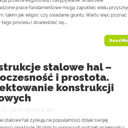
lację przeciwwilgociową i zasypywanie. Właściwie
adzone prace fundamentowe mogą zapobiec wielu przyszł
, takim jak wilgoć czy osiadanie gruntu. Warto więc poznać
tego procesu i dowiedzieć się,...
Read Mo
trukcje stalowe hal –
oczesność i prostota.
ektowanie konstrukcji
lowych
Y
ALU-SET.PL
ON PAŹ 22, 2017
e stalowe hal zyskują na popularności dzięki swojej
ości i prostocie. W obliczu rosnących potrzeb przemysłu i