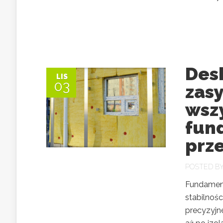
Desk
LIS
03
zas
wszy
fun
prz
POSTED B
Fundament
stabilnośc
precyzyjn