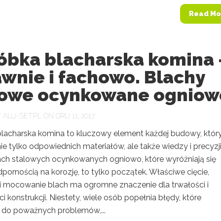
Read Mo
óbka blacharska komina 
wnie i fachowo. Blachy
lowe ocynkowane ogniow
Y
ALU-SET.PL
ON GRU 11, 2017
lacharska komina to kluczowy element każdej budowy, któr
 tylko odpowiednich materiałów, ale także wiedzy i precyzji
ch stalowych ocynkowanych ogniowo, które wyróżniają się
ornością na korozję, to tylko początek. Właściwe cięcie,
 i mocowanie blach ma ogromne znaczenie dla trwałości i
i konstrukcji. Niestety, wiele osób popełnia błędy, które
do poważnych problemów,...