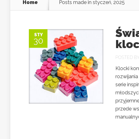
Home
Posts made in styczeń, 2025
Świ
STY
30
klo
POSTED B
Klocki ko
rozwijani
serie insp
młodszych
przyjemne
przede ws
manualnyc