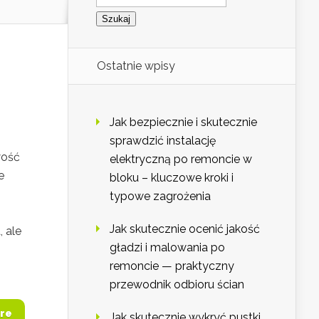
Ostatnie wpisy
Jak bezpiecznie i skutecznie
sprawdzić instalację
wość
elektryczną po remoncie w
e
bloku – kluczowe kroki i
typowe zagrożenia
Jak skutecznie ocenić jakość
 ale
gładzi i malowania po
remoncie — praktyczny
przewodnik odbioru ścian
re
Jak skutecznie wykryć pustki