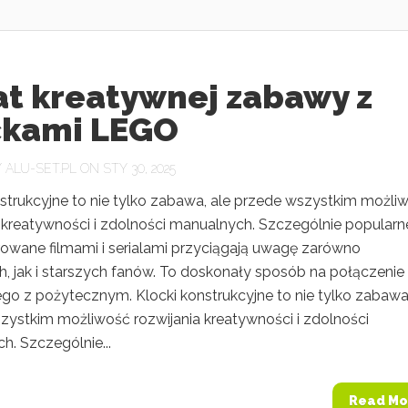
at kreatywnej zabawy z
ckami LEGO
Y
ALU-SET.PL
ON STY 30, 2025
nstrukcyjne to nie tylko zabawa, ale przede wszystkim możli
a kreatywności i zdolności manualnych. Szczególnie popularn
irowane filmami i serialami przyciągają uwagę zarówno
, jak i starszych fanów. To doskonały sposób na połączenie
go z pożytecznym. Klocki konstrukcyjne to nie tylko zabawa,
zystkim możliwość rozwijania kreatywności i zdolności
h. Szczególnie...
Read Mo