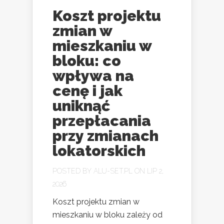
Koszt projektu
zmian w
mieszkaniu w
bloku: co
wpływa na
cenę i jak
uniknąć
przepłacania
przy zmianach
lokatorskich
POSTED BY
ALU-SET.PL
ON LIP 2,
2026
Koszt projektu zmian w
mieszkaniu w bloku zależy od