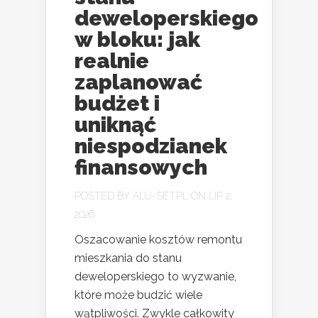
deweloperskiego
w bloku: jak
realnie
zaplanować
budżet i
uniknąć
niespodzianek
finansowych
POSTED BY
ALU-SET.PL
ON LIP 2,
2026
Oszacowanie kosztów remontu
mieszkania do stanu
deweloperskiego to wyzwanie,
które może budzić wiele
wątpliwości. Zwykle całkowity