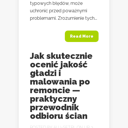
typowych błędów, może
uchronić przed poważnymi
problemami. Zrozumienie tych...
Read More
Jak skutecznie
ocenić jakość
gładzi i
malowania po
remoncie —
praktyczny
przewodnik
odbioru ścian
POSTED BY
ALU-SET.PL
ON LIP 3,