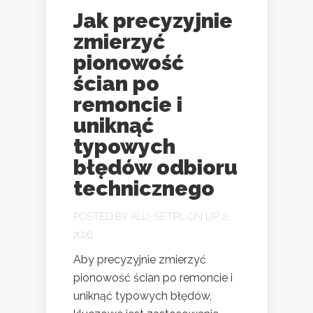
Jak precyzyjnie
zmierzyć
pionowość
ścian po
remoncie i
uniknąć
typowych
błędów odbioru
technicznego
POSTED BY
ALU-SET.PL
ON LIP 2,
2026
Aby precyzyjnie zmierzyć
pionowość ścian po remoncie i
uniknąć typowych błędów,