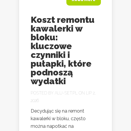
Koszt remontu
kawalerki w
bloku:
kluczowe
czynniki i
pułapki, które
podnoszą
wydatki
POSTED BY
ALU-SET.PL
ON LIP 2,
2026
Decydując się na remont
kawalerki w bloku, często
można napotkać na