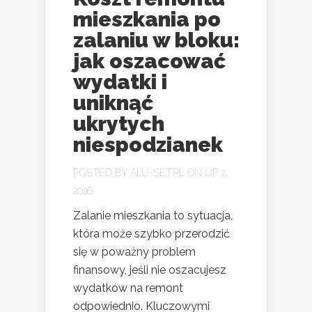
mieszkania po
zalaniu w bloku:
jak oszacować
wydatki i
uniknąć
ukrytych
niespodzianek
POSTED BY
ALU-SET.PL
ON LIP 2,
2026
Zalanie mieszkania to sytuacja,
która może szybko przerodzić
się w poważny problem
finansowy, jeśli nie oszacujesz
wydatków na remont
odpowiednio. Kluczowymi