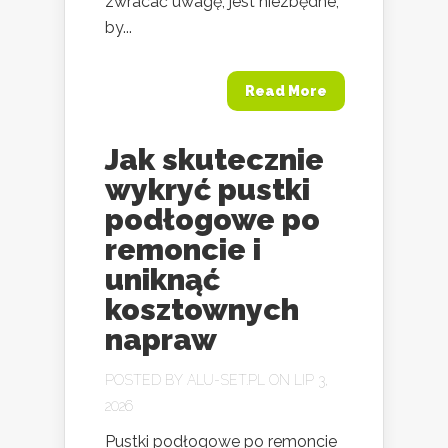
zwracać uwagę, jest niezbędne,
by...
Read More
Jak skutecznie
wykryć pustki
podłogowe po
remoncie i
uniknąć
kosztownych
napraw
POSTED BY
ALU-SET.PL
ON LIP 3,
2026
Pustki podłogowe po remoncie