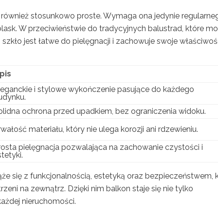
st również stosunkowo proste. Wymaga ona jedynie regularne
lask. W przeciwieństwie do tradycyjnych balustrad, które m
szkło jest łatwe do pielęgnacji i zachowuje swoje właściwoś
pis
leganckie i stylowe wykończenie pasujące do każdego
udynku.
olidna ochrona przed upadkiem, bez ograniczenia widoku.
rwałość materiału, który nie ulega korozji ani rdzewieniu.
rosta pielęgnacja pozwalająca na zachowanie czystości i
tetyki.
ąże się z funkcjonalnością, estetyką oraz bezpieczeństwem, 
ni na zewnątrz. Dzięki nim balkon staje się nie tylko
każdej nieruchomości.