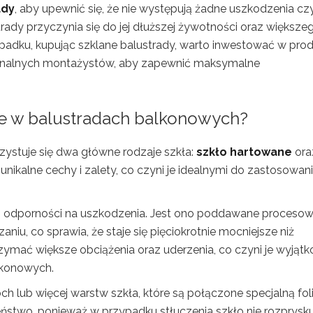
ady
, aby upewnić się, że nie występują żadne uszkodzenia cz
rady przyczynia się do jej dłuższej żywotności oraz większe
dku, kupując szklane balustrady, warto inwestować w pro
esjonalnych montażystów, aby zapewnić maksymalne
ne w balustradach balkonowych?
ystuje się dwa główne rodzaje szkła:
szkło hartowane
ora
 unikalne cechy i zalety, co czyni je idealnymi do zastosowan
ej odporności na uszkodzenia. Jest ono poddawane procesowi
iu, co sprawia, że staje się pięciokrotnie mocniejsze niż
trzymać większe obciążenia oraz uderzenia, co czyni je wyjąt
lkonowych.
ch lub więcej warstw szkła, które są połączone specjalną foli
stwo, ponieważ w przypadku stłuczenia szkło nie rozprysku