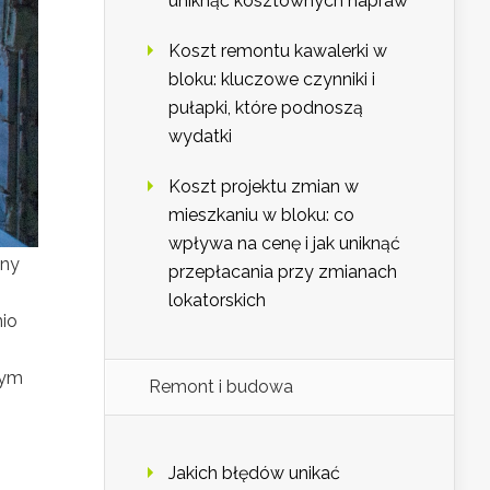
uniknąć kosztownych napraw
Koszt remontu kawalerki w
bloku: kluczowe czynniki i
pułapki, które podnoszą
wydatki
Koszt projektu zmian w
mieszkaniu w bloku: co
wpływa na cenę i jak uniknąć
sny
przepłacania przy zmianach
lokatorskich
nio
nym
Remont i budowa
Jakich błędów unikać