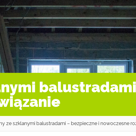
anymi balustradami
wiązanie
ny ze szklanymi balustradami – bezpieczne i nowoczesne ro