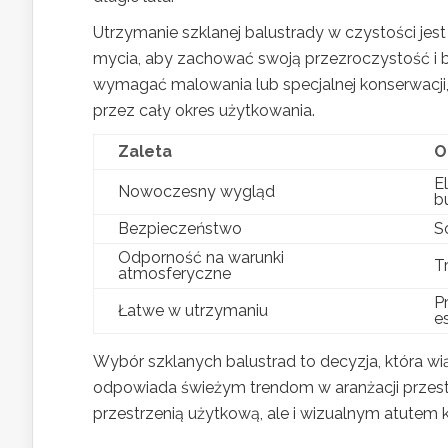
Utrzymanie szklanej balustrady w czystości je
mycia, aby zachować swoją przezroczystość i b
wymagać malowania lub specjalnej konserwacji, 
przez cały okres użytkowania.
Zaleta
O
E
Nowoczesny wygląd
b
Bezpieczeństwo
S
Odporność na warunki
T
atmosferyczne
P
Łatwe w utrzymaniu
es
Wybór szklanych balustrad to decyzja, która wi
odpowiada świeżym trendom w aranżacji przestrze
przestrzenią użytkową, ale i wizualnym atutem 