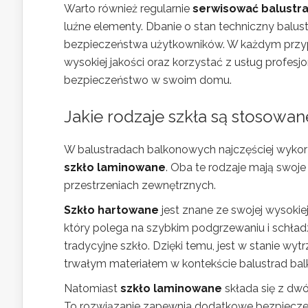
Warto również regularnie
serwisować balustr
luźne elementy. Dbanie o stan techniczny balust
bezpieczeństwa użytkowników. W każdym przypa
wysokiej jakości oraz korzystać z usług prof
bezpieczeństwo w swoim domu.
Jakie rodzaje szkła są stosowa
W balustradach balkonowych najczęściej wykorz
szkło laminowane
. Oba te rodzaje mają swoje
przestrzeniach zewnętrznych.
Szkło hartowane
jest znane ze swojej wysoki
który polega na szybkim podgrzewaniu i schładzan
tradycyjne szkło. Dzięki temu, jest w stanie wy
trwałym materiałem w kontekście balustrad ba
Natomiast
szkło laminowane
składa się z dwó
To rozwiązanie zapewnia dodatkowe bezpieczeń