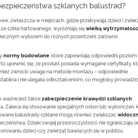
 bezpieczeństwa szklanych balustrad?
we, zwłaszcza w miejscach, gdzie przebywają dzieci i zwier
e szkła hartowanego, wyróżniają się
wielką wytrzymałośc
zpiecznym wyborem do różnych przestrzeni, zarówno
ły
normy budowlane
, które zapewniają odpowiedni poziom
o upewnić się, że produkt posiada wymagane certyfikaty, kt
ównież zwrócić uwagę na metodę montażu – odpowiednie
stabilna i nie ulegała odkształceniom, co mogłoby prowadzi
o ważne jest także
zabezpieczenie krawędzi szklanych
a. Zaleca się stosowanie specjalnych osłon lub wykończeń, 
ktowane balustrady szklane mogą również zwiększać
widocz
ieczeństwa. Dzięki swojej przezroczystości, nie ograniczają 
owaniu dzieci czy zwierząt bawiących się w pobliżu.