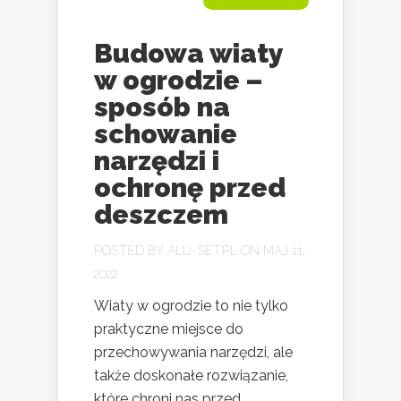
Budowa wiaty
w ogrodzie –
sposób na
schowanie
narzędzi i
ochronę przed
deszczem
POSTED BY
ALU-SET.PL
ON MAJ 11,
2022
Wiaty w ogrodzie to nie tylko
praktyczne miejsce do
przechowywania narzędzi, ale
także doskonałe rozwiązanie,
które chroni nas przed