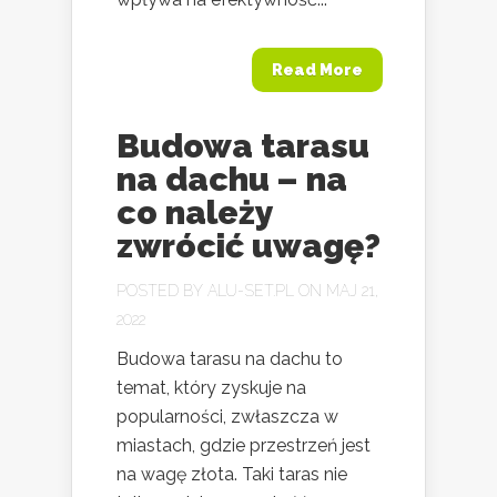
Read More
Budowa tarasu
na dachu – na
co należy
zwrócić uwagę?
POSTED BY
ALU-SET.PL
ON MAJ 21,
2022
Budowa tarasu na dachu to
temat, który zyskuje na
popularności, zwłaszcza w
miastach, gdzie przestrzeń jest
na wagę złota. Taki taras nie