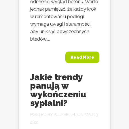
odmienić wygląd betonu. Warto
jednak pamiętać, że każdy krok
w remontowaniu podłogi
wymaga uwagi i staranności,
aby uniknąć powszechnych
błędów,...
Read More
Jakie trendy
panują w
wykończeniu
sypialni?
POSTED BY
ALU-SET.PL
ON MAJ 13,
2022