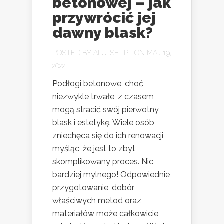
betonowej – jak
przywrócić jej
dawny blask?
POSTED BY
ALU-SET.PL
ON MAJ 19,
2022
Podłogi betonowe, choć
niezwykle trwałe, z czasem
mogą stracić swój pierwotny
blask i estetykę. Wiele osób
zniechęca się do ich renowacji,
myśląc, że jest to zbyt
skomplikowany proces. Nic
bardziej mylnego! Odpowiednie
przygotowanie, dobór
właściwych metod oraz
materiałów może całkowicie