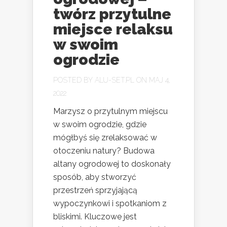
twórz przytulne
miejsce relaksu
w swoim
ogrodzie
POSTED BY
ALU-SET.PL
ON MAJ 4,
2022
Marzysz o przytulnym miejscu
w swoim ogrodzie, gdzie
mógłbyś się zrelaksować w
otoczeniu natury? Budowa
altany ogrodowej to doskonały
sposób, aby stworzyć
przestrzeń sprzyjającą
wypoczynkowi i spotkaniom z
bliskimi. Kluczowe jest