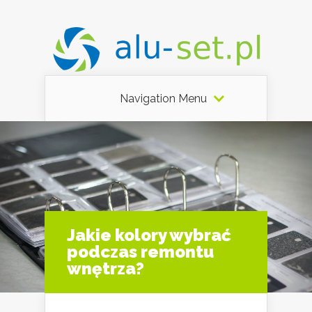
Navigation Menu
Jakie kolory wybrać
podczas remontu
wnętrza?