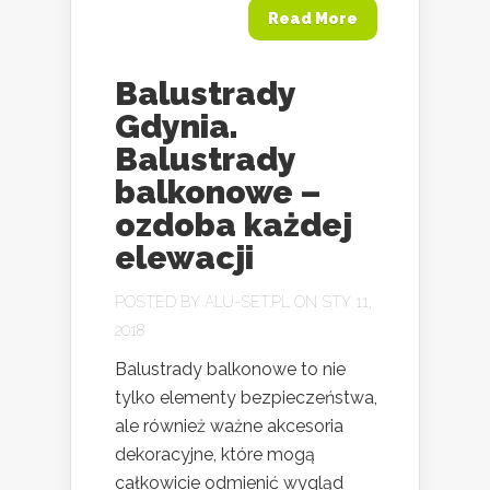
Read More
Balustrady
Gdynia.
Balustrady
balkonowe –
ozdoba każdej
elewacji
POSTED BY
ALU-SET.PL
ON STY 11,
2018
Balustrady balkonowe to nie
tylko elementy bezpieczeństwa,
ale również ważne akcesoria
dekoracyjne, które mogą
całkowicie odmienić wygląd