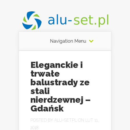
Navigation Menu
Eleganckie i
trwałe
balustrady ze
stali
nierdzewnej –
Gdańsk
POSTED BY
ALU-SET.PL
ON LUT 11,
2018