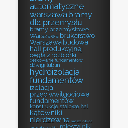
automatyczne
warszawa
bramy
dla przemysłu
bramy przemysłowe
brukarstwo
Warszawa
Warszawa
budowa
hali produkcyjnej
cegła z rozbiórki
deskowanie fundamentów
dźwigi lublin
hydroizolacja
fundamentów
izolacja
przeciwwilgociowa
fundamentów
konstrukcje stalowe hal
kątowniki
nierdzewne
mieszalniki do
mieszalniki
materiałów sypkich