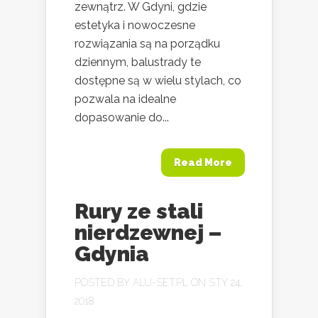
zewnątrz. W Gdyni, gdzie
estetyka i nowoczesne
rozwiązania są na porządku
dziennym, balustrady te
dostępne są w wielu stylach, co
pozwala na idealne
dopasowanie do...
Read More
Rury ze stali
nierdzewnej –
Gdynia
POSTED BY
ALU-SET.PL
ON STY 24,
2018