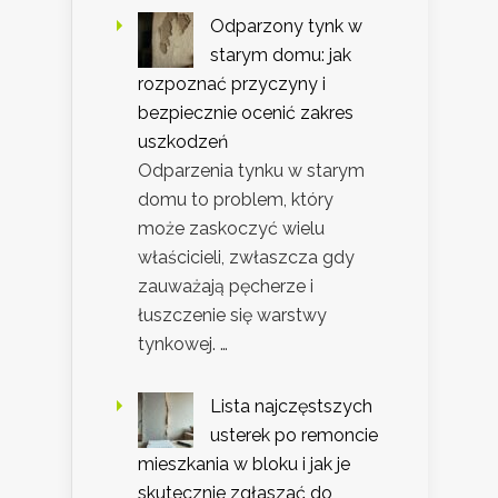
Odparzony tynk w
starym domu: jak
rozpoznać przyczyny i
bezpiecznie ocenić zakres
uszkodzeń
Odparzenia tynku w starym
domu to problem, który
może zaskoczyć wielu
właścicieli, zwłaszcza gdy
zauważają pęcherze i
łuszczenie się warstwy
tynkowej. …
Lista najczęstszych
usterek po remoncie
mieszkania w bloku i jak je
skutecznie zgłaszać do