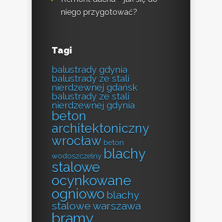
niego przygotować?
Tagi
balustrady gdynia
balustrady ze stali
nierdzewnej gdańsk
balustrady ze stali
nierdzewnej gdynia
beton
architektoniczny
wrocław
beton
blachy
wodoszczelny
stalowe
ocynkowane
ogniowo
blachy
stalowe warszawa
bramy