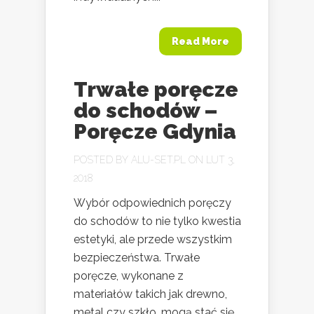
Read More
Trwałe poręcze
do schodów –
Poręcze Gdynia
POSTED BY
ALU-SET.PL
ON LUT 3,
2018
Wybór odpowiednich poręczy
do schodów to nie tylko kwestia
estetyki, ale przede wszystkim
bezpieczeństwa. Trwałe
poręcze, wykonane z
materiałów takich jak drewno,
metal czy szkło, mogą stać się