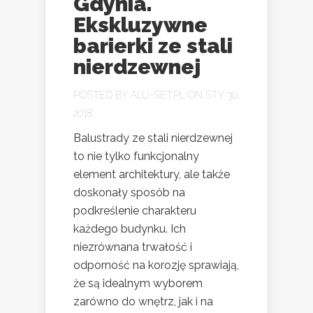
Gdynia.
Ekskluzywne
barierki ze stali
nierdzewnej
POSTED BY
ALU-SET.PL
ON STY 30,
2018
Balustrady ze stali nierdzewnej
to nie tylko funkcjonalny
element architektury, ale także
doskonały sposób na
podkreślenie charakteru
każdego budynku. Ich
niezrównana trwałość i
odporność na korozję sprawiają,
że są idealnym wyborem
zarówno do wnętrz, jak i na