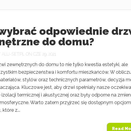
 wybrać odpowiednie drz
nętrzne do domu?
Y
ALU-SET.PL
ON CZE 29, 2021
wi zewnętrznych do domu to nie tylko kwestia estetyki, ale
zystkim bezpieczeństwa i komfortu mieszkańców. W oblicz
ateriałów, stylów oraz technicznych parametrów, decyzja 
aczająca. Kluczowe jest, aby drzwi spełniały nasze oczekiwa
 izolacji termicznej i akustycznej oraz były odporne na zmie
tmosferyczne. Warto zatem przyjrzeć się dostępnym opcjom 
które z...
Read Mo