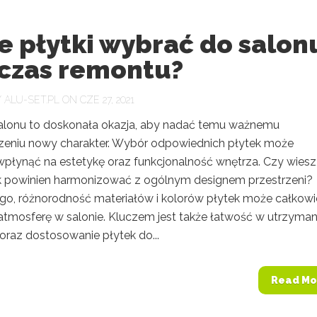
e płytki wybrać do salon
czas remontu?
Y
ALU-SET.PL
ON CZE 27, 2021
lonu to doskonała okazja, aby nadać temu ważnemu
eniu nowy charakter. Wybór odpowiednich płytek może
wpłynąć na estetykę oraz funkcjonalność wnętrza. Czy wiesz,
ek powinien harmonizować z ogólnym designem przestrzeni?
go, różnorodność materiałów i kolorów płytek może całkowi
atmosferę w salonie. Kluczem jest także łatwość w utrzyman
oraz dostosowanie płytek do...
Read Mo