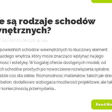
ie są rodzaje schodów
nętrznych?
Y
ALU-SET.PL
ON CZE 28, 2021
powiednich schodów wewnętrznych to kluczowy element
 każdego wnętrza, który może znacząco wpłynąć na jego
ność i estetykę. W bogatej ofercie dostępnych modeli, od
ch schodów prostych po nowoczesne rozwiązania spiralne,
dzie coś dla siebie. Różnorodność materiałów, takich jak dr
 beton, dodatkowo wzbogaca możliwości projektowe, ale ta
z koniecznością przemyślenia...
Read Mo