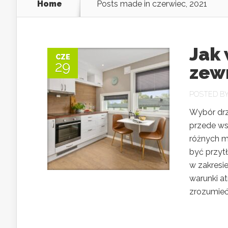
Home
Posts made in czerwiec, 2021
Jak
CZE
29
zew
POSTED B
Wybór drz
przede ws
różnych m
być przytł
w zakresie
warunki a
zrozumieć, 