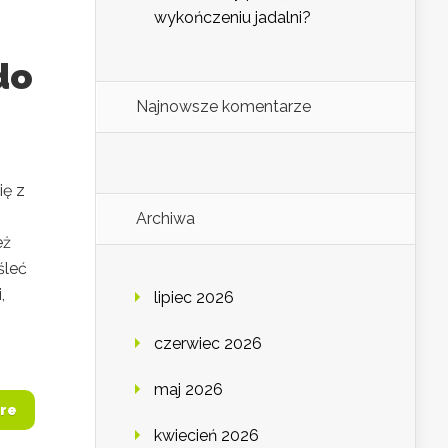
wykończeniu jadalni?
do
Najnowsze komentarze
ię z
Archiwa
eż
śleć
,
lipiec 2026
czerwiec 2026
maj 2026
re
kwiecień 2026