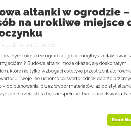
owa altanki w ogrodzie –
sób na urokliwe miejsce 
oczynku
Y
ALU-SET.PL
ON CZE 22, 2021
 idealnym miejscu w ogrodzie, gdzie mógłbyś zrelaksować s
 przyjaciółmi? Budowa altanki może okazać się doskonałym
em, które nie tylko wzbogaci estetykę przestrzeni, ale równi
 wartość Twojej nieruchomości. Warto jednak dobrze przemy
 – od planowania, przez wybór materiałów, aż po styl altanki
yć przestrzeń, która będzie spełniać Twoje oczekiwania. Nie
.
Read Mo