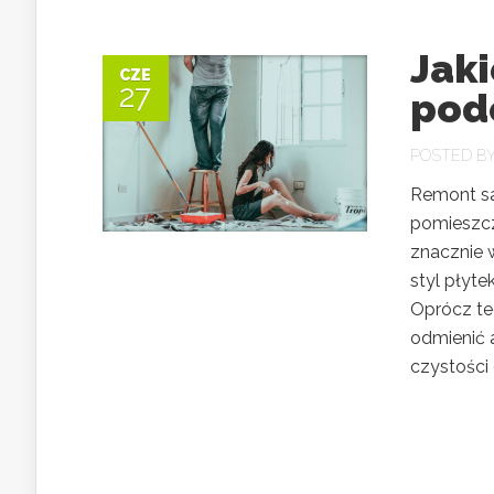
Jaki
CZE
27
pod
POSTED B
Remont sa
pomieszcz
znacznie 
styl płyt
Oprócz te
odmienić 
czystości 