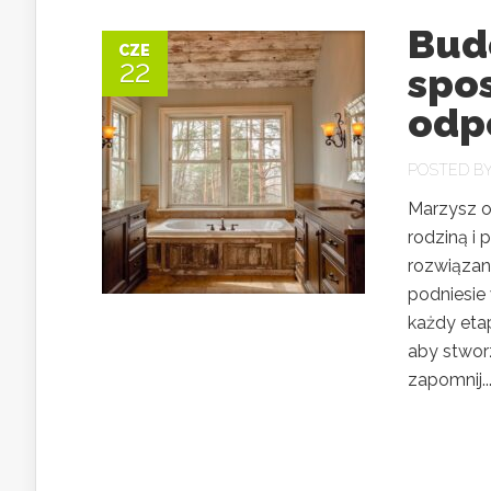
Bud
CZE
22
spo
odp
POSTED B
Marzysz o
rodziną i
rozwiązani
podniesie
każdy etap
aby stworz
zapomnij..