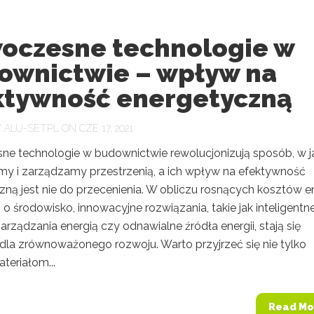
oczesne technologie w
ownictwie – wpływ na
ktywność energetyczną
Y
ALU-SET.PL
ON CZE 17, 2021
e technologie w budownictwie rewolucjonizują sposób, w j
emy i zarządzamy przestrzenią, a ich wpływ na efektywność
ną jest nie do przecenienia. W obliczu rosnących kosztów en
i o środowisko, innowacyjne rozwiązania, takie jak inteligentn
rządzania energią czy odnawialne źródła energii, stają się
dla zrównoważonego rozwoju. Warto przyjrzeć się nie tylko
eriałom...
Read Mo