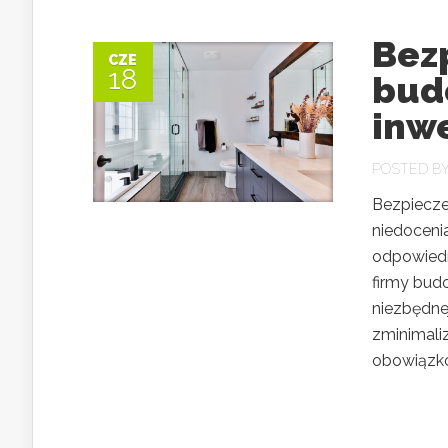
Bez
CZE
18
bud
inw
POSTED B
Bezpiecze
niedoceni
odpowiedn
firmy bud
niezbędne
zminimali
obowiązkó