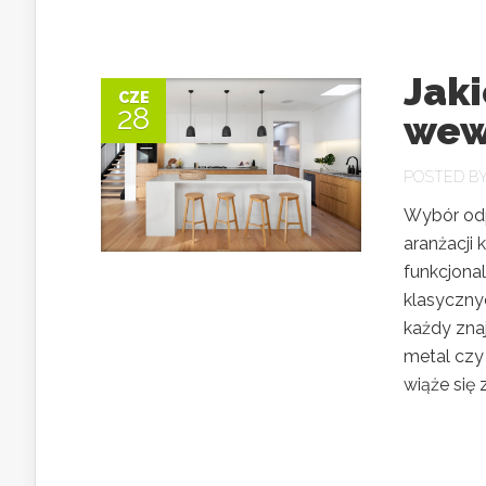
Jak
CZE
28
wew
POSTED B
Wybór od
aranżacji
funkcjonal
klasyczny
każdy znaj
metal czy
wiąże się 