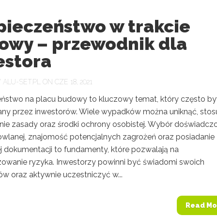
pieczeństwo w trakcie
owy – przewodnik dla
estora
Y
ALU-SET.PL
ON CZE 18, 2021
ństwo na placu budowy to kluczowy temat, który często b
any przez inwestorów. Wiele wypadków można uniknąć, stos
ie zasady oraz środki ochrony osobistej. Wybór doświadcz
owlanej, znajomość potencjalnych zagrożeń oraz posiadanie
j dokumentacji to fundamenty, które pozwalają na
zowanie ryzyka. Inwestorzy powinni być świadomi swoich
w oraz aktywnie uczestniczyć w...
Read Mo