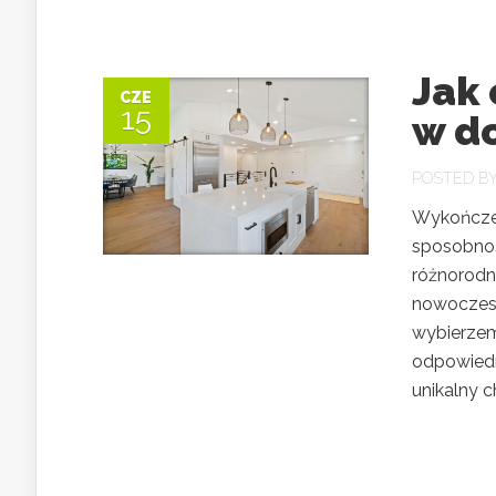
Jak
CZE
15
w d
POSTED B
Wykończeni
sposobnoś
różnorodn
nowoczesn
wybierzem
odpowiedn
unikalny ch