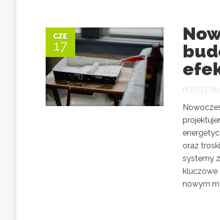
Now
CZE
17
bud
efe
POSTED B
Nowoczesn
projektuj
energetycz
oraz trosk
systemy za
kluczowe 
nowym mat