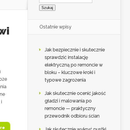
Ostatnie wpisy
wi
Jak bezpiecznie i skutecznie
sprawdzić instalację
elektryczną po remoncie w
u
bloku – kluczowe kroki i
może
typowe zagrożenia
nia
Jak skutecznie ocenić jakość
nne
gładzi i malowania po
i
remoncie — praktyczny
przewodnik odbioru ścian
re
Jak skutecznie wykryć pustki