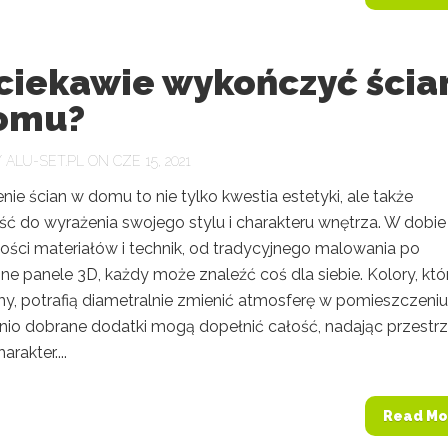
 ciekawie wykończyć ścia
omu?
Y
ALU-SET.PL
ON CZE 15, 2021
e ścian w domu to nie tylko kwestia estetyki, ale także
ć do wyrażenia swojego stylu i charakteru wnętrza. W dobie
ości materiałów i technik, od tradycyjnego malowania po
e panele 3D, każdy może znaleźć coś dla siebie. Kolory, któ
y, potrafią diametralnie zmienić atmosferę w pomieszczeniu
io dobrane dodatki mogą dopełnić całość, nadając przestrz
arakter....
Read Mo