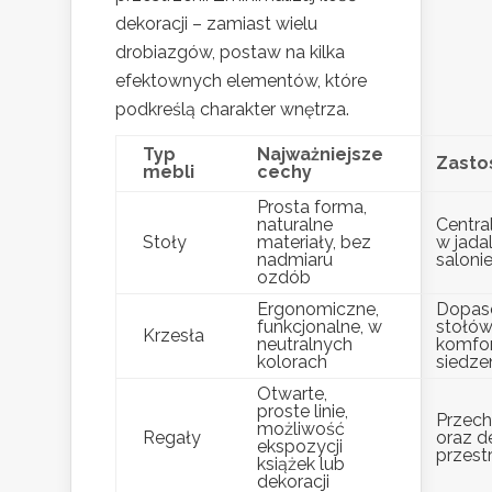
dekoracji – zamiast wielu
drobiazgów, postaw na kilka
efektownych elementów, które
podkreślą charakter wnętrza.
Typ
Najważniejsze
Zasto
mebli
cechy
Prosta forma,
naturalne
Centra
Stoły
materiały, bez
w jadal
nadmiaru
saloni
ozdób
Ergonomiczne,
Dopas
funkcjonalne, w
stołów
Krzesła
neutralnych
komfo
kolorach
siedze
Otwarte,
proste linie,
Przec
możliwość
Regały
oraz d
ekspozycji
przest
książek lub
dekoracji