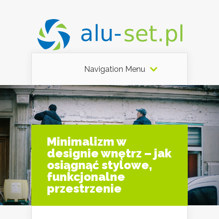
Navigation Menu
Minimalizm w
designie wnętrz – jak
osiągnąć stylowe,
funkcjonalne
przestrzenie