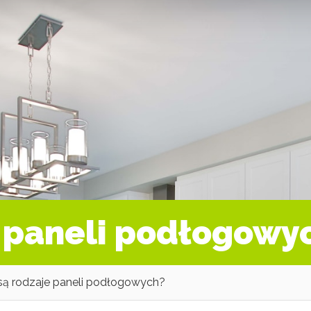
e paneli podłogowy
 są rodzaje paneli podłogowych?