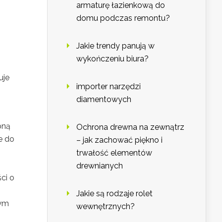
armaturę łazienkową do
domu podczas remontu?
Jakie trendy panują w
wykończeniu biura?
uje
importer narzędzi
diamentowych
pną
Ochrona drewna na zewnątrz
e do
– jak zachować piękno i
trwałość elementów
drewnianych
ci o
Jakie są rodzaje rolet
łym
wewnętrznych?