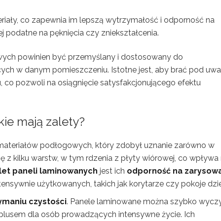
riały, co zapewnia im lepszą wytrzymałość i odporność na
 podatne na pęknięcia czy zniekształcenia.
ych powinien być przemyślany i dostosowany do
ych w danym pomieszczeniu. Istotne jest, aby brać pod uw
u, co pozwoli na osiągnięcie satysfakcjonującego efektu
kie mają zalety?
materiałów podłogowych, który zdobył uznanie zarówno w
się z kilku warstw, w tym rdzenia z płyty wiórowej, co wpływa
let paneli laminowanych
jest ich
odporność na zarysow
tensywnie użytkowanych, takich jak korytarze czy pokoje dzi
ymaniu czystości
. Panele laminowane można szybko wycz
 plusem dla osób prowadzących intensywne życie. Ich