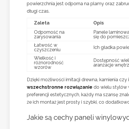
powierzchnia jest odporna na plamy oraz zabr
długi czas.
Zaleta
Opis
Odporność na
Panele laminowan
zarysowania
się do pomieszc
Łatwość w
Ich gładka powi
czyszczeniu
Wielkość i
Dostępność wielu
różnorodność
aranżacje wnętrz
wzorów
Dzięki możliwości imitacji drewna, kamienia czy
wszechstronne rozwiązanie
do wielu stylów 
preferencji estetycznych, każdy ma szansę znal
że ich montaż jest prosty i szybki, co dodatko
Jakie są cechy paneli winylowy