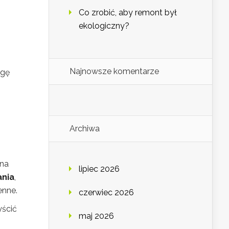
Co zrobić, aby remont był
ekologiczny?
Najnowsze komentarze
agę
Archiwa
 na
lipiec 2026
ania
,
enne.
czerwiec 2026
yścić
maj 2026