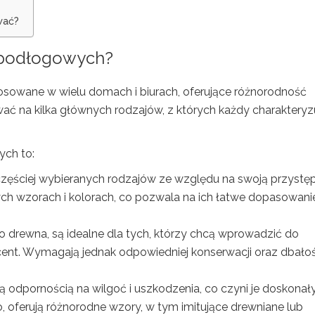
wać?
i podłogowych?
osowane w wielu domach i biurach, oferujące różnorodność
wać na kilka głównych rodzajów, z których każdy charakteryz
ych to:
zęściej wybieranych rodzajów ze względu na swoją przystę
ch wzorach i kolorach, co pozwala na ich łatwe dopasowani
 drewna, są idealne dla tych, którzy chcą wprowadzić do
cent. Wymagają jednak odpowiedniej konserwacji oraz dbałoś
ą odpornością na wilgoć i uszkodzenia, co czyni je doskona
 oferują różnorodne wzory, w tym imitujące drewniane lub