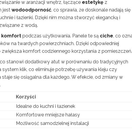
związanie w aranżacji wnętrz, łączące
estetykę
z
h jest
wodoodporność
, co sprawia, że doskonale nadają się
chnie i łazienki. Dzięki nim można stworzyć elegancką i
 związane z wodą.
h
komfort
podczas użytkowania. Panele te są
ciche
, co ozn
oków na twardych powierzchniach. Dzięki odpowiedniej
co zwiększa komfort codziennego korzystania z pomieszczeń.
 co stanowi dodatkowy atut w porównaniu do tradycyjnych
ystem klik, co eliminuje potrzebę używania kleju czy
 staje się osiągalna dla każdego. W efekcie, od zmiany w
.
Korzyści
Idealne do kuchni i łazienek
Komfortowe mniejsze hałasy
Możliwość samodzielnej instalacji