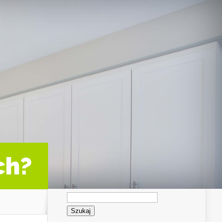
ch?
Szukaj: