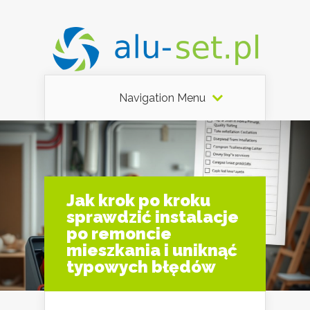
Navigation Menu
Jak krok po kroku
sprawdzić instalacje
po remoncie
mieszkania i uniknąć
typowych błędów