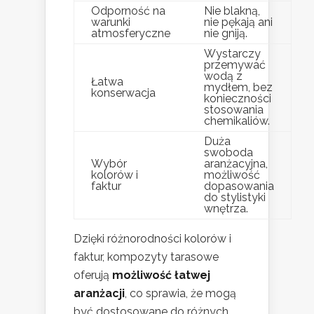
Odporność na
Nie blakną,
warunki
nie pękają ani
atmosferyczne
nie gniją.
Wystarczy
przemywać
wodą z
Łatwa
mydłem, bez
konserwacja
konieczności
stosowania
chemikaliów.
Duża
swoboda
Wybór
aranżacyjna,
kolorów i
możliwość
faktur
dopasowania
do stylistyki
wnętrza.
Dzięki różnorodności kolorów i
faktur, kompozyty tarasowe
oferują
możliwość łatwej
aranżacji
, co sprawia, że mogą
być dostosowane do różnych