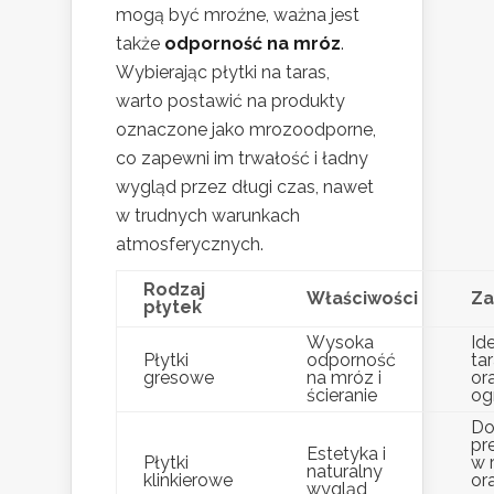
mogą być mroźne, ważna jest
także
odporność na mróz
.
Wybierając płytki na taras,
warto postawić na produkty
oznaczone jako mrozoodporne,
co zapewni im trwałość i ładny
wygląd przez długi czas, nawet
w trudnych warunkach
atmosferycznych.
Rodzaj
Właściwości
Za
płytek
Wysoka
Id
Płytki
odporność
ta
gresowe
na mróz i
or
ścieranie
og
Do
pr
Estetyka i
Płytki
w 
naturalny
klinkierowe
or
wygląd