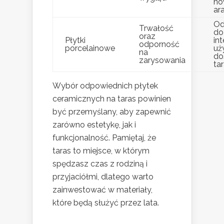
no
ar
Od
Trwałość
do
oraz
Płytki
in
odporność
porcelainowe
uż
na
do
zarysowania
ta
Wybór odpowiednich płytek
ceramicznych na taras powinien
być przemyślany, aby zapewnić
zarówno estetykę, jak i
funkcjonalność. Pamiętaj, że
taras to miejsce, w którym
spędzasz czas z rodziną i
przyjaciółmi, dlatego warto
zainwestować w materiały,
które będą służyć przez lata.