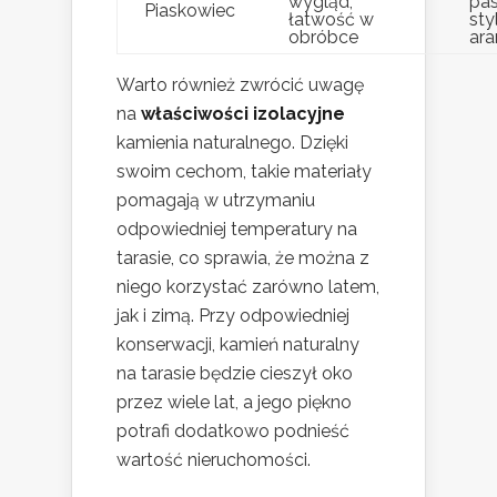
wygląd,
pas
Piaskowiec
łatwość w
st
obróbce
ara
Warto również zwrócić uwagę
na
właściwości izolacyjne
kamienia naturalnego. Dzięki
swoim cechom, takie materiały
pomagają w utrzymaniu
odpowiedniej temperatury na
tarasie, co sprawia, że można z
niego korzystać zarówno latem,
jak i zimą. Przy odpowiedniej
konserwacji, kamień naturalny
na tarasie będzie cieszył oko
przez wiele lat, a jego piękno
potrafi dodatkowo podnieść
wartość nieruchomości.