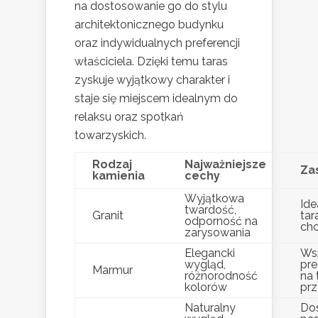
na dostosowanie go do stylu
architektonicznego budynku
oraz indywidualnych preferencji
właściciela. Dzięki temu taras
zyskuje wyjątkowy charakter i
staje się miejscem idealnym do
relaksu oraz spotkań
towarzyskich.
Rodzaj
Najważniejsze
Za
kamienia
cechy
Wyjątkowa
Ide
twardość,
Granit
tar
odporność na
cho
zarysowania
Elegancki
Ws
wygląd,
pre
Marmur
różnorodność
na 
kolorów
pr
Naturalny
Do