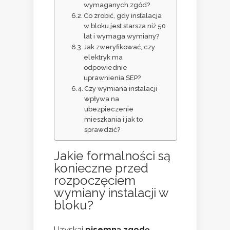
wymaganych zgód?
Co zrobić, gdy instalacja
w bloku jest starsza niż 50
lat i wymaga wymiany?
Jak zweryfikować, czy
elektryk ma
odpowiednie
uprawnienia SEP?
Czy wymiana instalacji
wpływa na
ubezpieczenie
mieszkania i jak to
sprawdzić?
Jakie formalności są
konieczne przed
rozpoczęciem
wymiany instalacji w
bloku
?
Uzyskaj
pisemną zgodę