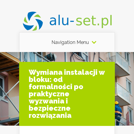
Navigation Menu
Wymiana instalacji w
bloku: od
formalności po
praktyczne
wyzwania i
bezpieczne
rozwiązania