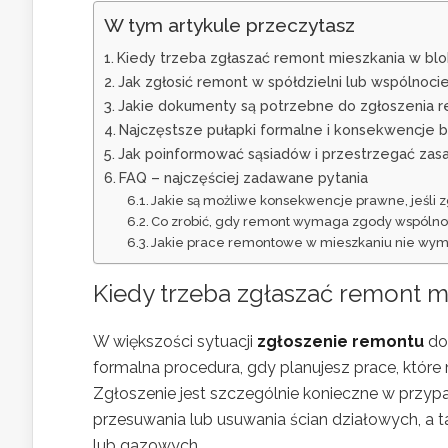
W tym artykule przeczytasz
Kiedy trzeba zgłaszać remont mieszkania w blo
Jak zgłosić remont w spółdzielni lub wspólnoc
Jakie dokumenty są potrzebne do zgłoszenia r
Najczęstsze pułapki formalne i konsekwencje 
Jak poinformować sąsiadów i przestrzegać zas
FAQ – najczęściej zadawane pytania
Jakie są możliwe konsekwencje prawne, jeśli 
Co zrobić, gdy remont wymaga zgody wspólnoty,
Jakie prace remontowe w mieszkaniu nie wyma
Kiedy trzeba zgłaszać
remont m
W większości sytuacji
zgłoszenie remontu
d
formalna procedura, gdy planujesz prace, które 
Zgłoszenie jest szczególnie konieczne w przy
przesuwania lub usuwania ścian działowych, a t
lub gazowych.