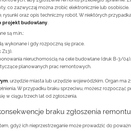
oty, co zazwyczaj można zrobić elektronicznie lub osobiście.
ice, rysunki oraz opis techniczny robót. W niektórych przypadk
b projekt budowlany
.
e są m.in.:
dą wykonane i gdy rozpoczną się prace.
 Z13).
onowania nieruchomością na cele budowlane (druk B-3/04)
otyczące planowanych prac remontowych.
wym
, urzędzie miasta lub urzędzie wojewódzkim. Organ ma 2
ełnienia. W przypadku braku sprzeciwu, możesz rozpocząć p
ę w ciągu trzech lat od zgłoszenia.
 konsekwencje braku zgłoszenia remontu
tem, gdyż ich nieprzestrzeganie może prowadzić do poważ