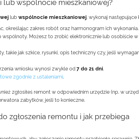
ni lub wspólnocie mieszkaniowej?
owej
lub
wspólnocie mieszkaniowej
, wykonaj następujące k
, określając zakres robót oraz harmonogram ich wykonania.
ub wspólnoty. Możesz to zrobić elektronicznie lub osobiście w
akie jak szkice, rysunki, opis techniczny czy, jeśli wymaga
atrzenia wniosku wynosi zwykle od
7 do 21 dni
.
towe zgodnie z ustaleniami
.
wnież zgłosiłeś remont w odpowiednim urzędzie (np. w urzęd
rwatora zabytków, jeśli to konieczne.
o zgłoszenia remontu i jak przebiega
ontowych, aby zgłoszenie remontu przebiegło sprawnie. Z