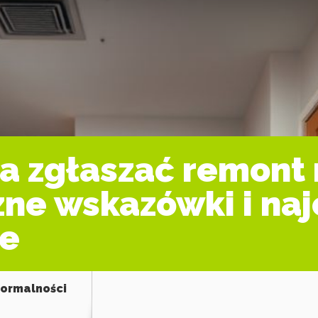
eba zgłaszać remont
zne wskazówki i naj
ne
formalności