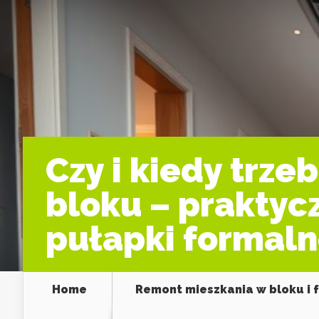
Czy i kiedy trz
bloku – praktyc
pułapki formal
Home
Remont mieszkania w bloku i 