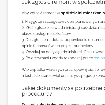
Jak zgłosić remont w spółdziel
Aby zgłosić remont w
spółdzielni mieszkani
Przygotuj szczegółowy opis planowanych prac
Złóż zgłoszenie w administracji spółdzielni l
biurze obsługi mieszkańców.
Do zgłoszenia dołącz odpowiednie dokumenty, t
opinie fachowców lub projekt budowlany.
Oczekuj na decyzję administracji. Czas rozp
Po otrzymaniu zgody rozpocznij prace
remon
W przypadku większych prac, upewnij się, że ró
miasta lub starostwie) oraz uzyskaj zgodę konse
Jakie dokumenty są potrzebne d
procedura?
Przygotuj
dokładny opis
planowanych prac rem