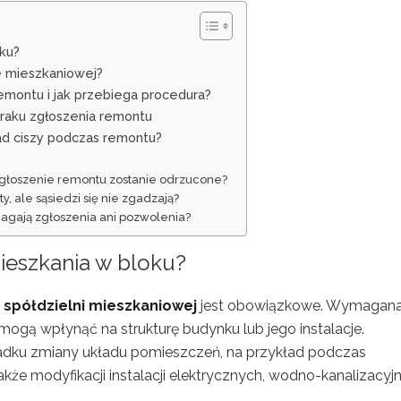
ku?
ie mieszkaniowej?
emontu i jak przebiega procedura?
braku zgłoszenia remontu
ad ciszy podczas remontu?
zgłoszenie remontu zostanie odrzucone?
 ale sąsiedzi się nie zgadzają?
gają zgłoszenia ani pozwolenia?
ieszkania w bloku
?
o
spółdzielni mieszkaniowej
jest obowiązkowe. Wymagana 
mogą wpłynąć na strukturę budynku lub jego instalacje.
padku zmiany układu pomieszczeń, na przykład podczas
akże modyfikacji instalacji elektrycznych, wodno-kanalizacyj