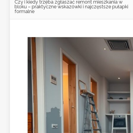
Czy i kiedy trzeba zgłaszać remont mieszkania w
bloku – praktyczne wskazówki i najczęstsze pułapki
formalne