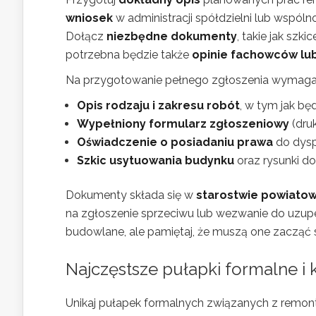
wniosek
w administracji spółdzielni lub wspóln
Dołącz
niezbędne dokumenty
, takie jak szk
potrzebna będzie także
opinie fachowców lu
Na przygotowanie pełnego zgłoszenia wymagan
Opis rodzaju i zakresu robót
, w tym jak bę
Wypełniony formularz zgłoszeniowy
(druk
Oświadczenie o posiadaniu prawa
do dysp
Szkic usytuowania budynku
oraz rysunki d
Dokumenty składa się w
starostwie powiato
na zgłoszenie sprzeciwu lub wezwanie do uzup
budowlane, ale pamiętaj, że muszą one zacząć si
Najczęstsze pułapki formalne i
Unikaj pułapek formalnych związanych z remon