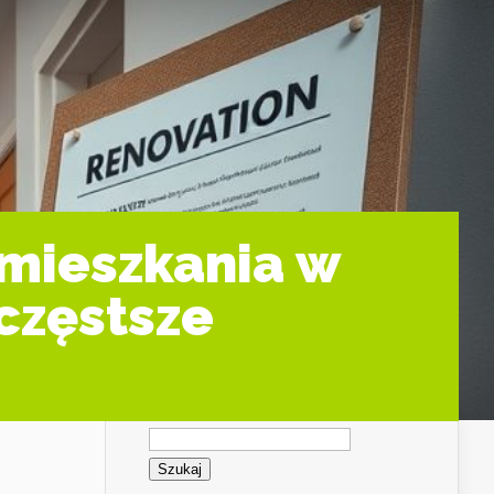
 mieszkania w
częstsze
Szukaj: