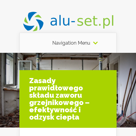
Navigation Menu
Zasady
prawidłowego
składu zaworu
grzejnikowego –
efektywność i
odzysk ciepła