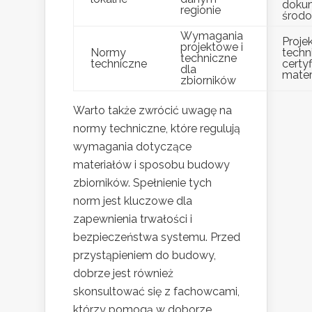
doku
regionie
środ
Wymagania
Proje
projektowe i
Normy
techn
techniczne
techniczne
certyf
dla
mater
zbiorników
Warto także zwrócić uwagę na
normy techniczne, które regulują
wymagania dotyczące
materiałów i sposobu budowy
zbiorników. Spełnienie tych
norm jest kluczowe dla
zapewnienia trwałości i
bezpieczeństwa systemu. Przed
przystąpieniem do budowy,
dobrze jest również
skonsultować się z fachowcami,
którzy pomogą w doborze