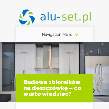
Navigation Menu
Budowa zbiorników
na deszczówkę – co
warto wiedzieć?