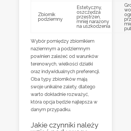
Gr
Estetyczny,
wo
oszczędza
Zbiornik
og
przestrzeń,
podziemny
prz
mniej narażony
mi
na uszkodzenia
pu
Wybór pomiędzy zbiornikiem
naziemnym a podziemnym
powinien zależeć od warunków
terenowych, wielkości działki
oraz indywidualnych preferencji.
Oba typy zbiorników mają
swoje unikalne zalety, dlatego
warto dokładnie rozważyć,
która opcja będzie najlepsza w
danym przypadku.
Jakie czynniki należy