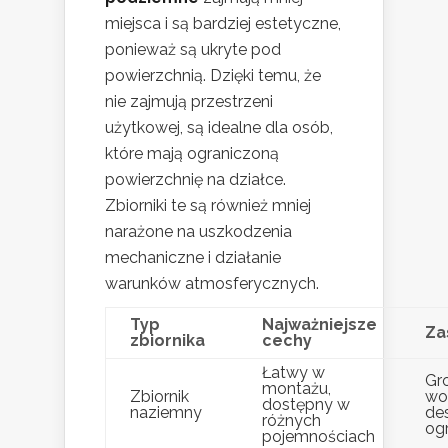
miejsca i są bardziej estetyczne,
ponieważ są ukryte pod
powierzchnią. Dzięki temu, że
nie zajmują przestrzeni
użytkowej, są idealne dla osób,
które mają ograniczoną
powierzchnię na działce.
Zbiorniki te są również mniej
narażone na uszkodzenia
mechaniczne i działanie
warunków atmosferycznych.
Typ
Najważniejsze
Za
zbiornika
cechy
Łatwy w
Gr
montażu,
Zbiornik
wo
dostępny w
naziemny
de
różnych
og
pojemnościach