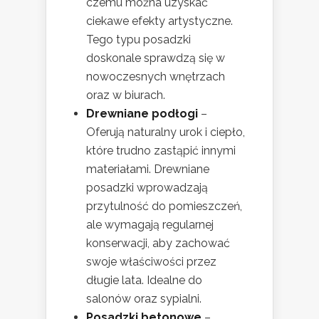
czemu można uzyskać
ciekawe efekty artystyczne.
Tego typu posadzki
doskonale sprawdzą się w
nowoczesnych wnętrzach
oraz w biurach.
Drewniane podłogi
–
Oferują naturalny urok i ciepło,
które trudno zastąpić innymi
materiałami. Drewniane
posadzki wprowadzają
przytulność do pomieszczeń,
ale wymagają regularnej
konserwacji, aby zachować
swoje właściwości przez
długie lata. Idealne do
salonów oraz sypialni.
Posadzki betonowe
–