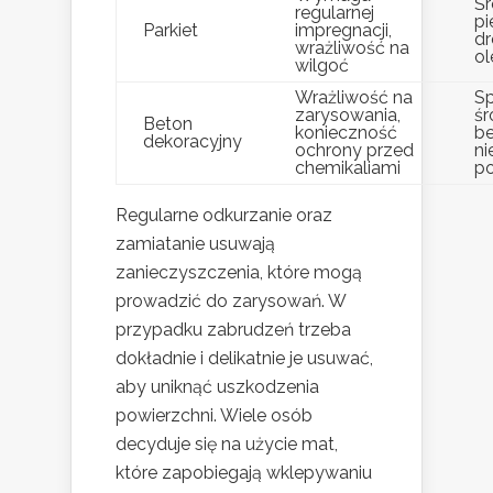
Śr
regularnej
pi
Parkiet
impregnacji,
dr
wrażliwość na
ol
wilgoć
Wrażliwość na
Sp
zarysowania,
śr
Beton
konieczność
be
dekoracyjny
ochrony przed
ni
chemikaliami
po
Regularne odkurzanie oraz
zamiatanie usuwają
zanieczyszczenia, które mogą
prowadzić do zarysowań. W
przypadku zabrudzeń trzeba
dokładnie i delikatnie je usuwać,
aby uniknąć uszkodzenia
powierzchni. Wiele osób
decyduje się na użycie mat,
które zapobiegają wklepywaniu