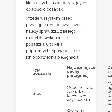
kluczowych zasad dotyczących
dbałości o posadzki.
Przede wszystkim, przed
przystąpieniem do czyszczenia,
należy sprawdzić, z jakiego
materiału wykonana jest
posadzka. Oto kilka
popularnych typów posadzek i
ich odpowiednia pielęgnacja:
Najważniejsze
Z
Typ
cechy
śr
posadzki
pielęgnacji
c
M
Odporność na
a
zabrudzenia,
de
Gres
łatwość w
ro
czyszczeniu
c
b
Wymaga