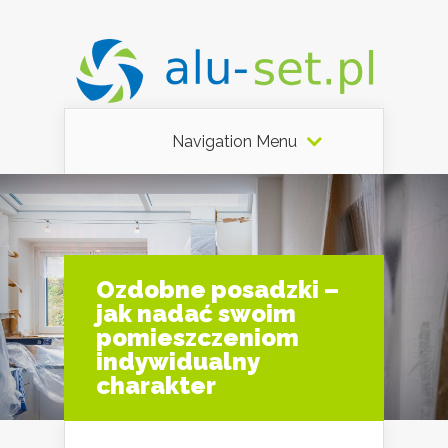
Navigation Menu
Ozdobne posadzki –
jak nadać swoim
pomieszczeniom
indywidualny
charakter