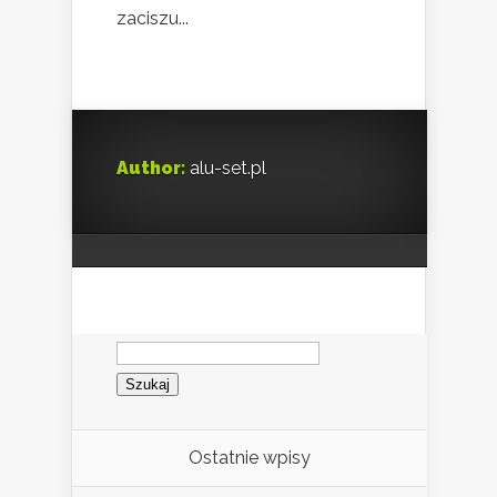
zaciszu...
Author:
alu-set.pl
Szukaj:
Ostatnie wpisy