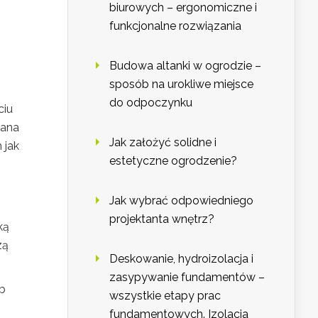
biurowych – ergonomiczne i
funkcjonalne rozwiązania
Budowa altanki w ogrodzie –
sposób na urokliwe miejsce
do odpoczynku
ciu
wana
Jak założyć solidne i
 jak
estetyczne ogrodzenie?
Jak wybrać odpowiedniego
projektanta wnętrz?
ką
zą
Deskowanie, hydroizolacja i
zasypywanie fundamentów –
eb
wszystkie etapy prac
fundamentowych. Izolacja