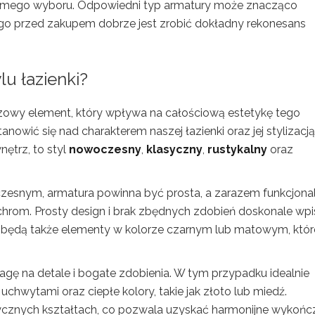
domego wyboru. Odpowiedni typ armatury może znacząco
ego przed zakupem dobrze jest zrobić dokładny rekonesans
u łazienki?
czowy element, który wpływa na całościową estetykę tego
owić się nad charakterem naszej łazienki oraz jej stylizacją
ętrz, to styl
nowoczesny
,
klasyczny
,
rustykalny
oraz
zesnym, armatura powinna być prosta, a zarazem funkcjonal
chrom. Prosty design i brak zbędnych zdobień doskonale wpi
 będą także elementy w kolorze czarnym lub matowym, któr
agę na detale i bogate zdobienia. W tym przypadku idealnie
chwytami oraz ciepłe kolory, takie jak złoto lub miedź.
sycznych kształtach, co pozwala uzyskać harmonijne wykońc