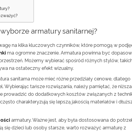
tury?
rozważyć?
 wyborze armatury sanitarnej?
uwagę na kilka kluczowych czynników, które pomogą w podję
nki
ma ogromne znaczenie. Armatura powinna być dopaso
przestrzeń. Możemy wybierać spośród różnych stylów, takich
ywa na ostateczny efekt wizualny.
atura sanitarna może mieć różne przedziały cenowe, dlatego
l. Wybierając tańsze rozwiązania, należy pamiętać, że niższa
może prowadzić do dodatkowych kosztów związanych z techni
zęsto charakteryzują się lepszą jakością materiałów i dłużs
ości
armatury. Ważne jest, aby była dostosowana do potrz
ą się dzieci lub osoby starsze, warto rozważyć armaturę z