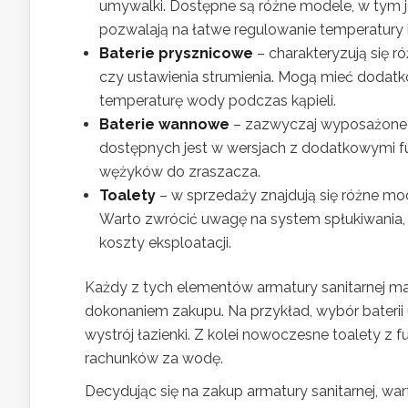
umywalki. Dostępne są różne modele, w tym
pozwalają na łatwe regulowanie temperatury i
Baterie prysznicowe
– charakteryzują się ró
czy ustawienia strumienia. Mogą mieć dodatkow
temperaturę wody podczas kąpieli.
Baterie wannowe
– zazwyczaj wyposażone s
dostępnych jest w wersjach z dodatkowymi fu
wężyków do zraszacza.
Toalety
– w sprzedaży znajdują się różne mo
Warto zwrócić uwagę na system spłukiwania
koszty eksploatacji.
Każdy z tych elementów armatury sanitarnej ma 
dokonaniem zakupu. Na przykład, wybór bater
wystrój łazienki. Z kolei nowoczesne toalety z 
rachunków za wodę.
Decydując się na zakup armatury sanitarnej, wa