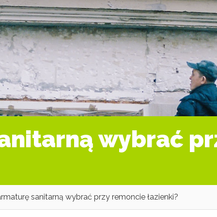
anitarną wybrać p
armaturę sanitarną wybrać przy remoncie łazienki?