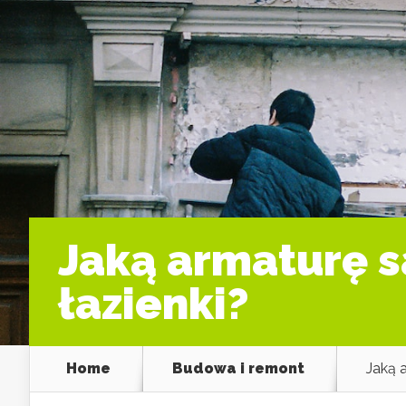
Jaką armaturę s
łazienki?
Home
Budowa i remont
Jaką 