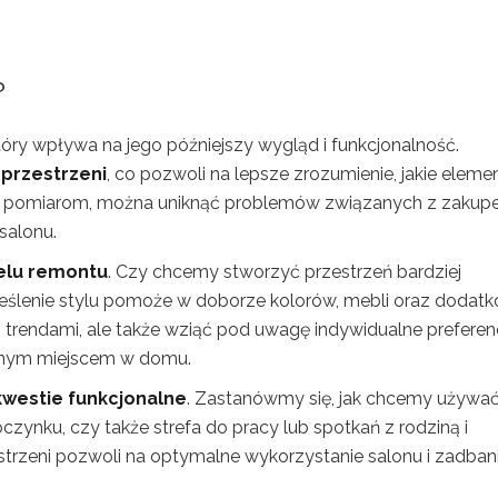
?
tóry wpływa na jego późniejszy wygląd i funkcjonalność.
przestrzeni
, co pozwoli na lepsze zrozumienie, jakie eleme
ęki pomiarom, można uniknąć problemów związanych z zaku
salonu.
elu remontu
. Czy chcemy stworzyć przestrzeń bardziej
eślenie stylu pomoże w doborze kolorów, mebli oraz dodatk
i trendami, ale także wziąć pod uwagę indywidualne preferenc
bionym miejscem w domu.
kwestie funkcjonalne
. Zastanówmy się, jak chcemy używa
zynku, czy także strefa do pracy lub spotkań z rodziną i
trzeni pozwoli na optymalne wykorzystanie salonu i zadban