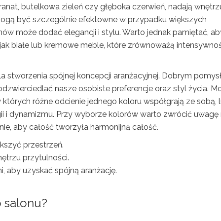
k granat, butelkowa zieleń czy głęboka czerwień, nadają wnętrz
y mogą być szczególnie efektowne w przypadku większych
ów może dodać elegancji i stylu. Warto jednak pamiętać, ab
mi jak białe lub kremowe meble, które zrównoważą intensywno
la stworzenia spójnej koncepcji aranżacyjnej. Dobrym pomy
odzwierciedlać nasze osobiste preferencje oraz styl życia. M
tórych różne odcienie jednego koloru współgrają ze sobą, 
rgii i dynamizmu. Przy wyborze kolorów warto zwrócić uwagę
onie, aby całość tworzyła harmonijną całość.
kszyć przestrzeń.
ętrzu przytulności.
i, aby uzyskać spójną aranżację.
 salonu?