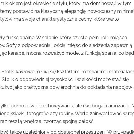
 krokiem jest określenie stylu, który ma dominować w tym
możemy postawić na klasyczną elegancję, nowoczesny minima
stylów ma swoje charakterystyczne cechy, które warto
y funkcjonalne. W salonie, który często pełni rolę miejsca
. Sofy z odpowiednią ilością miejsc do siedzenia zapewnią
ając kanapę, można rozważyć model z funkcją spania, co będ
Stoliki kawowe różnią się kształtem, rozmiarem i materiałami
Stolik o odpowiedniej wysokości i wielkości może stać się
służyć jako praktyczna powierzchnia do odkładania napojów
e tylko pomoże w przechowywaniu, ale i wzbogaci aranżację.
one książki, fotografie czy rośliny. Warto zainwestować w reg
az resztą wnętrza, tworząc spójną całość.
być także uzależniony od dostępnej przestrzeni. W przypad