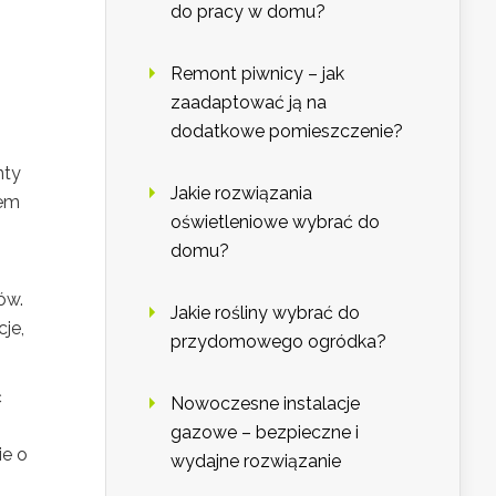
do pracy w domu?
Remont piwnicy – jak
zaadaptować ją na
dodatkowe pomieszczenie?
nty
Jakie rozwiązania
pem
oświetleniowe wybrać do
domu?
ów.
Jakie rośliny wybrać do
je,
przydomowego ogródka?
ć
Nowoczesne instalacje
gazowe – bezpieczne i
ie o
wydajne rozwiązanie