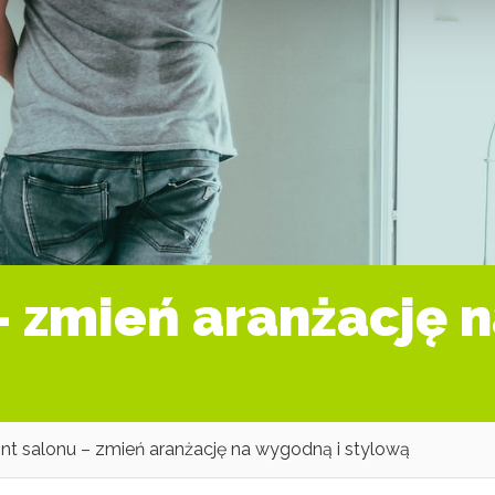
 zmień aranżację 
t salonu – zmień aranżację na wygodną i stylową