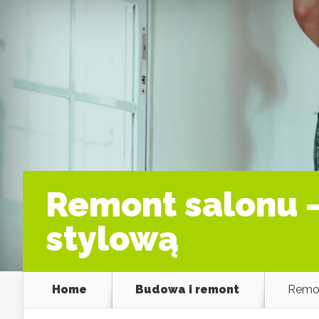
Remont salonu –
stylową
Home
Budowa i remont
Remon