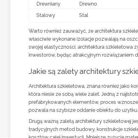
Drewniany
Drewno
Stalowy
Stal
Warto również zauważyć, że architektura szkie
właściwie wykonane izolacje pozwalają na oszczę
swojej elastyczności, architektura szkieletowa 
inwestorów, będąc atrakcyjnym rozwiązaniem d
Jakie są zalety architektury szk
Architektura szkieletowa, znana również jako ko
która niesie ze sobą wiele zalet. Jedną z najistot
prefabrykowanych elementów, proces wznosze
pozwala na szybsze oddanie obiektu do użytku.
Drugą ważną zaletą architektury szkieletowej je
tradycyjnych metod budowy, konstrukcje szkie
kosztów całej inwestycji. Mniejsze zużycie mat