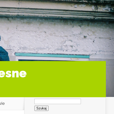
zesne
Szukaj:
wie