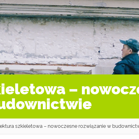
kieletowa – nowoc
budownictwie
tektura szkieletowa – nowoczesne rozwiązanie w budownict