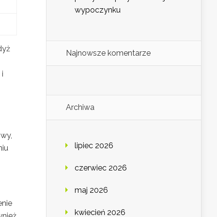
wypoczynku
dyż
Najnowsze komentarze
i
i
Archiwa
owy,
lipiec 2026
niu
czerwiec 2026
maj 2026
enie
kwiecień 2026
wnież