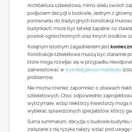
Architektura szkieletowa, mimo wielu swoich za
podjęciem decyzji o budowie. Jednym z główn
porównaniu do tradycyjnych konstrukcji murow
budynkach, może być łatwiej zapalne, co stawi
powłok ogniochronnych oraz innych środków z
Kolejnym istotnym zagadnieniem jest
konieczn
Konstrukcje szkieletowe muszą być starannie pr
które mogą rozwijać się w przypadku nieodpowied
zainwestować w
wysokiej jakości materiały
izol
problemów.
Nie można również zapomnieć o obawach niek
szkieletowych. Choć odpowiednio zaprojektowa
wytrzymałe, wciąż niektórzy inwestorzy mogą m
wybierać sprawdzonych specjalistów, którzy gwa
Suma summarum, decyzja o budowie budynku w t
związane z nią ryzyka należy wziąć pod uwagę w