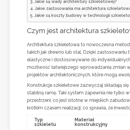
Jakie są wady architektury szkieletowej?
Jakie zastosowania ma architektura szkieletow
Jakie są koszty budowy w technologii szkielet
Czym jest architektura szkielet
Architektura szkieletowa to nowoczesna metoda 
takich jak drewno lub stal. Dzięki zastosowaniu 
elastyczne i dostosowywane do indywidualnych
możliwość łatwiejszego wprowadzania zmian w 
projektów architektonicznych, które mogą ewoluo
Konstrukcje szkieletowe zazwyczaj składają si
stabilną ramę. Taki system zapewnia nie tylko
przestrzeni, co jest istotne w miejskich zabudo
krótkim czasem realizacji, co sprawia, że inwes
Typ
Materiał
szkieletu
konstrukcyjny