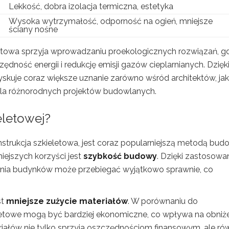
Lekkość, dobra izolacja termiczna, estetyka
Wysoka wytrzymałość, odporność na ogień, mniejsze
ściany nośne
letowa sprzyja wprowadzaniu proekologicznych rozwiązań, g
dność energii i redukcję emisji gazów cieplarnianych. Dzięk
zyskuje coraz większe uznanie zarówno wśród architektów, jak 
la różnorodnych projektów budowlanych.
ieletowej?
nstrukcja szkieletowa, jest coraz popularniejszą metodą bud
niejszych korzyści jest
szybkość budowy
. Dzięki zastosowa
nia budynków może przebiegać wyjątkowo sprawnie, co
st
mniejsze zużycie materiałów
. W porównaniu do
letowe mogą być bardziej ekonomiczne, co wpływa na obniż
eriałów nie tylko sprzyja oszczędnościom finansowym, ale ró