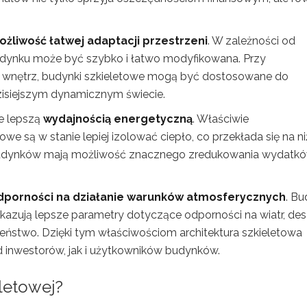
żliwość łatwej adaptacji przestrzeni
. W zależności od
udynku może być szybko i łatwo modyfikowana. Przy
w wnętrz, budynki szkieletowe mogą być dostosowane do
dzisiejszym dynamicznym świecie.
że lepszą
wydajnością energetyczną
. Właściwie
we są w stanie lepiej izolować ciepło, co przekłada się na n
y budynków mają możliwość znacznego zredukowania wydatk
dporności na działanie warunków atmosferycznych
. Bu
kazują lepsze parametry dotyczące odporności na wiatr, de
zeństwo. Dzięki tym właściwościom architektura szkieletowa
inwestorów, jak i użytkowników budynków.
eletowej?