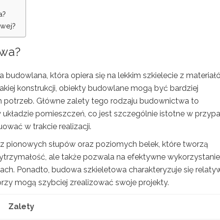
a?
owej?
owa?
budowlana, która opiera się na lekkim szkielecie z materiał
takiej konstrukcji, obiekty budowlane mogą być bardziej
 potrzeb. Główne zalety tego rodzaju budownictwa to
układzie pomieszczeń, co jest szczególnie istotne w przyp
wać w trakcie realizacji.
ę z pionowych słupów oraz poziomych belek, które tworzą
 wytrzymałość, ale także pozwala na efektywne wykorzystanie
wach. Ponadto, budowa szkieletowa charakteryzuje się relaty
torzy mogą szybciej zrealizować swoje projekty.
Zalety