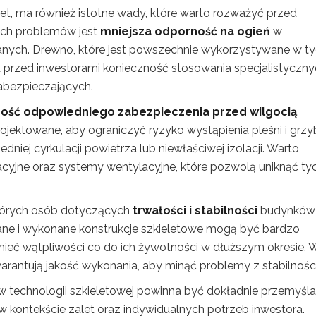
let, ma również istotne wady, które warto rozważyć przed
ych problemów jest
mniejsza odporność na ogień
w
anych. Drewno, które jest powszechnie wykorzystywane w t
a przed inwestorami konieczność stosowania specjalistyczn
abezpieczających.
ość odpowiedniego zabezpieczenia przed wilgocią
.
ojektowane, aby ograniczyć ryzyko wystąpienia pleśni i grz
niej cyrkulacji powietrza lub niewłaściwej izolacji. Warto
acyjne oraz systemy wentylacyjne, które pozwolą uniknąć ty
tórych osób dotyczących
trwałości i stabilności
budynków
ne i wykonane konstrukcje szkieletowe mogą być bardzo
ieć wątpliwości co do ich żywotności w dłuższym okresie. 
rantują jakość wykonania, aby minąć problemy z stabilności
echnologii szkieletowej powinna być dokładnie przemyśla
 kontekście zalet oraz indywidualnych potrzeb inwestora.