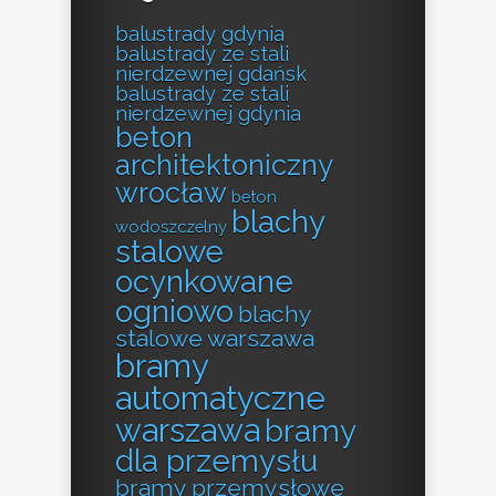
balustrady gdynia
balustrady ze stali
nierdzewnej gdańsk
balustrady ze stali
nierdzewnej gdynia
beton
architektoniczny
wrocław
beton
blachy
wodoszczelny
stalowe
ocynkowane
ogniowo
blachy
stalowe warszawa
bramy
automatyczne
warszawa
bramy
dla przemysłu
bramy przemysłowe