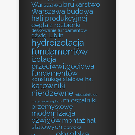
brukarstwo
Warszawa
Warszawa
budowa
hali produkcyjnej
cegła z rozbiórki
deskowanie fundamentów
dźwigi lublin
hydroizolacja
fundamentów
izolacja
przeciwwilgociowa
fundamentów
konstrukcje stalowe hal
kątowniki
nierdzewne
mieszalniki do
mieszalniki
materiałów sypkich
przemysłowe
modernizacja
dźwigów
montaż hal
stalowych
obróbka
obróbka