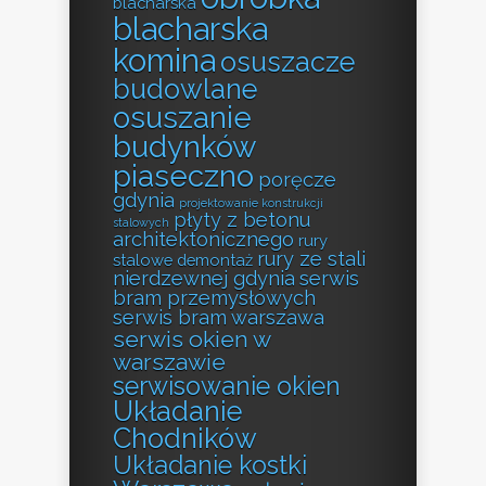
blacharska
blacharska
komina
osuszacze
budowlane
osuszanie
budynków
piaseczno
poręcze
gdynia
projektowanie konstrukcji
płyty z betonu
stalowych
architektonicznego
rury
rury ze stali
stalowe demontaż
nierdzewnej gdynia
serwis
bram przemysłowych
serwis bram warszawa
serwis okien w
warszawie
serwisowanie okien
Układanie
Chodników
Układanie kostki