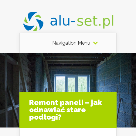
Navigation Menu
Remont paneli – jak
odnawiać stare
podłogi?