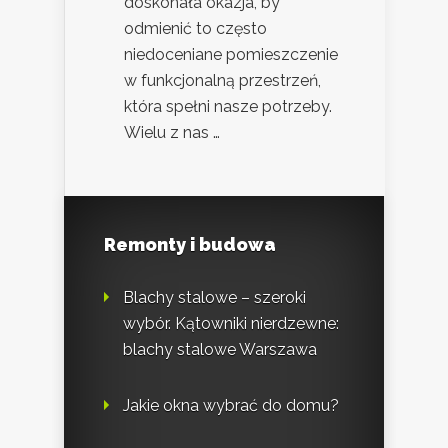
doskonała okazja, by
odmienić to często
niedoceniane pomieszczenie
w funkcjonalną przestrzeń,
która spełni nasze potrzeby.
Wielu z nas …
Remonty i budowa
Blachy stalowe – szeroki
wybór. Kątowniki nierdzewne:
blachy stalowe Warszawa
Jakie okna wybrać do domu?