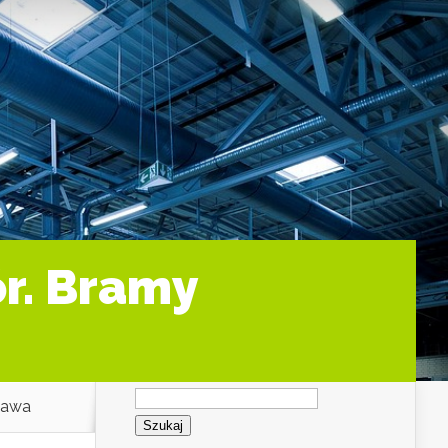
r. Bramy
Szukaj:
zawa