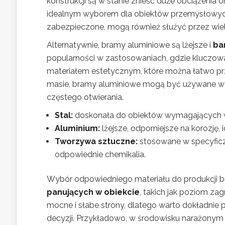
konstrukcji są w stanie znieść duże obciążenia
idealnym wyborem dla obiektów przemysłowych
zabezpieczone, mogą również służyć przez wiele
Alternatywnie, bramy aluminiowe są lżejsze i
ba
popularności w zastosowaniach, gdzie kluczowa 
materiałem estetycznym, które można łatwo prz
masie, bramy aluminiowe mogą być używane w 
częstego otwierania.
Stal:
doskonała do obiektów wymagających wy
Aluminium:
lżejsze, odporniejsze na korozję,
Tworzywa sztuczne:
stosowane w specyficz
odpowiednie chemikalia.
Wybór odpowiedniego materiału do produkcji 
panujących w obiekcie
, takich jak poziom z
mocne i słabe strony, dlatego warto dokładnie
decyzji. Przykładowo, w środowisku narażonym 