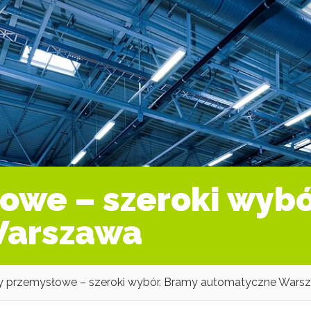
owe – szeroki wybó
Warszawa
 przemysłowe – szeroki wybór. Bramy automatyczne Wars