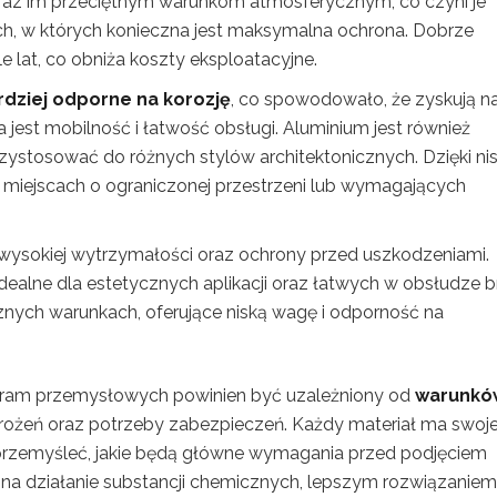
 oraz im przeciętnym warunkom atmosferycznym, co czyni je
, w których konieczna jest maksymalna ochrona. Dobrze
 lat, co obniża koszty eksploatacyjne.
rdziej odporne na korozję
, co spowodowało, że zyskują n
jest mobilność i łatwość obsługi. Aluminium jest również
ystosować do różnych stylów architektonicznych. Dzięki nis
miejscach o ograniczonej przestrzeni lub wymagających
sokiej wytrzymałości oraz ochrony przed uszkodzeniami.
 idealne dla estetycznych aplikacji oraz łatwych w obsłudze 
nych warunkach, oferujące niską wagę i odporność na
bram przemysłowych powinien być uzależniony od
warunkó
agrożeń oraz potrzeby zabezpieczeń. Każdy materiał ma swoj
 przemyśleć, jakie będą główne wymagania przed podjęciem
na działanie substancji chemicznych, lepszym rozwiązaniem