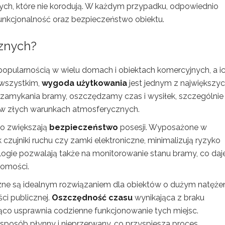
h, które nie korodują. W każdym przypadku, odpowiednio
nkcjonalność oraz bezpieczeństwo obiektu.
cznych?
opularnością w wielu domach i obiektach komercyjnych, a i
 wszystkim,
wygoda użytkowania
jest jednym z największy
i zamykania bramy, oszczędzamy czas i wysiłek, szczególnie
 w złych warunkach atmosferycznych.
o zwiększają
bezpieczeństwo
posesji. Wyposażone w
zujniki ruchu czy zamki elektroniczne, minimalizują ryzyko
ogie pozwalają także na monitorowanie stanu bramy, co daj
homości.
zne są idealnym rozwiązaniem dla obiektów o dużym natęże
ści publicznej.
Oszczędność czasu
wynikająca z braku
ąco usprawnia codzienne funkcjonowanie tych miejsc.
posób płynny i nieprzerwany, co przyspiesza proces