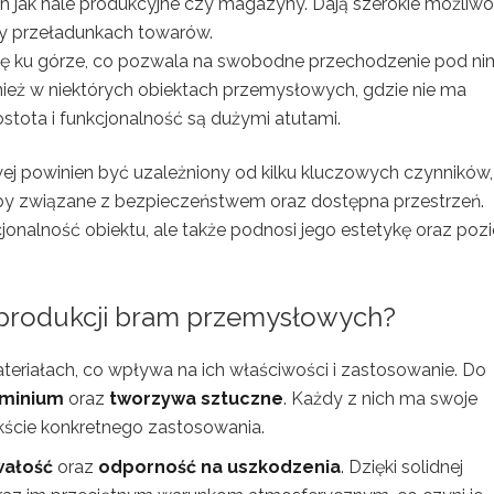
h jak hale produkcyjne czy magazyny. Dają szerokie możliwo
y przeładunkach towarów.
ię ku górze, co pozwala na swobodne przechodzenie pod nim
ież w niektórych obiektach przemysłowych, gdzie nie ma
stota i funkcjonalność są dużymi atutami.
 powinien być uzależniony od kilku kluczowych czynników,
eby związane z bezpieczeństwem oraz dostępna przestrzeń.
jonalność obiektu, ale także podnosi jego estetykę oraz poz
o produkcji bram przemysłowych?
riałach, co wpływa na ich właściwości i zastosowanie. Do
uminium
oraz
tworzywa sztuczne
. Każdy z nich ma swoje
ekście konkretnego zastosowania.
wałość
oraz
odporność na uszkodzenia
. Dzięki solidnej