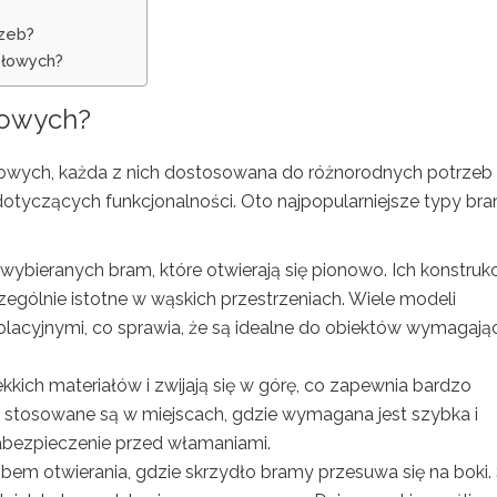
rzeb?
słowych?
łowych?
słowych, każda z nich dostosowana do różnorodnych potrzeb
otyczących funkcjonalności. Oto najpopularniejsze typy br
 wybieranych bram, które otwierają się pionowo. Ich konstruk
ególnie istotne w wąskich przestrzeniach. Wiele modeli
zolacyjnymi, co sprawia, że są idealne do obiektów wymagaj
kich materiałów i zwijają się w górę, co zapewnia bardzo
 stosowane są w miejscach, gdzie wymagana jest szybka i
zabezpieczenie przed włamaniami.
bem otwierania, gdzie skrzydło bramy przesuwa się na boki.