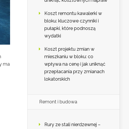
uniknąć kosztownych napraw
Koszt remontu kawalerki w
bloku: kluczowe czynniki i
pułapki, które podnoszą
wydatki
Koszt projektu zmian w
mieszkaniu w bloku: co
m
wpływa na cenę i jak uniknąć
my ma
przepłacania przy zmianach
lokatorskich
Remont i budowa
Rury ze stali nierdzewnej –