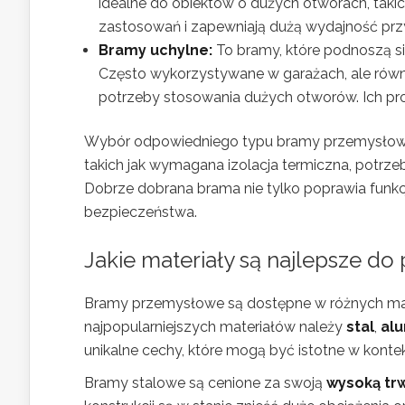
idealne do obiektów o dużych otworach, takic
zastosowań i zapewniają dużą wydajność prz
Bramy uchylne:
To bramy, które podnoszą s
Często wykorzystywane w garażach, ale równ
potrzeby stosowania dużych otworów. Ich pro
Wybór odpowiedniego typu bramy przemysłowej
takich jak wymagana izolacja termiczna, potrz
Dobrze dobrana brama nie tylko poprawia funkc
bezpieczeństwa.
Jakie materiały są najlepsze d
Bramy przemysłowe są dostępne w różnych mate
najpopularniejszych materiałów należy
stal
,
al
unikalne cechy, które mogą być istotne w kont
Bramy stalowe są cenione za swoją
wysoką tr