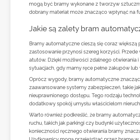
mogą być bramy wykonane z tworzyw sztucznyc
dobrany materiał może znacząco wpłynąć na fu
Jakie są zalety bram automaty
Bramy automatyczne cieszą się coraz większą p
zastosowanie przynosi szereg korzyści. Przede
atutów. Dzięki możliwości zdalnego otwierania 
sytuacjach, gdy mamy ręce pełne zakupów lub
Oprócz wygody, bramy automatyczne znacząc
zaawansowane systemy zabezpieczeń, takie jak c
nieuprawnionego dostępu. Tego rodzaju technol
dodatkowy spokój umysłu właścicielom nieruc
Warto również podkreślić, że bramy automatyc
ruchu, takich jak parkingi czy budynki użyteczno
konieczności ręcznego otwierania bramy znacz
Użytkownicy mogą przejeżdżać przez bramę w s