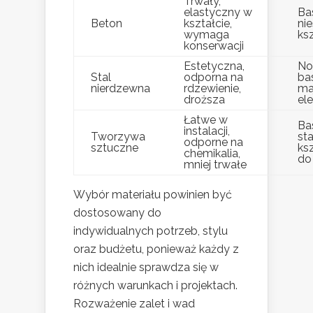
Trwały,
elastyczny w
Ba
Beton
kształcie,
ni
wymaga
ks
konserwacji
Estetyczna,
No
Stal
odporna na
ba
nierdzewna
rdzewienie,
ma
droższa
el
Łatwe w
Ba
instalacji,
Tworzywa
st
odporne na
sztuczne
ks
chemikalia,
do
mniej trwałe
Wybór materiału powinien być
dostosowany do
indywidualnych potrzeb, stylu
oraz budżetu, ponieważ każdy z
nich idealnie sprawdza się w
różnych warunkach i projektach.
Rozważenie zalet i wad