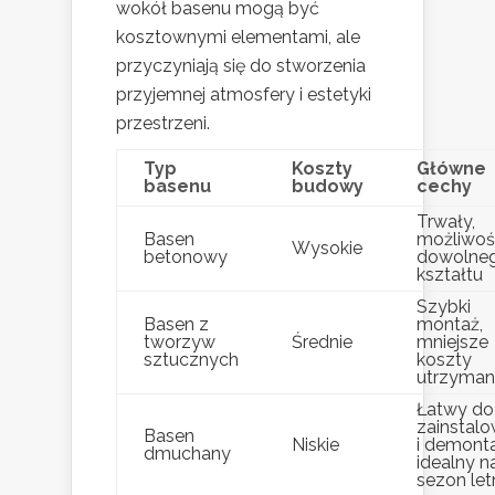
wokół basenu mogą być
kosztownymi elementami, ale
przyczyniają się do stworzenia
przyjemnej atmosfery i estetyki
przestrzeni.
Typ
Koszty
Główne
basenu
budowy
cechy
Trwały,
Basen
możliwo
Wysokie
betonowy
dowolne
kształtu
Szybki
Basen z
montaż,
tworzyw
Średnie
mniejsze
sztucznych
koszty
utrzyman
Łatwy do
zainstalo
Basen
Niskie
i demont
dmuchany
idealny n
sezon let