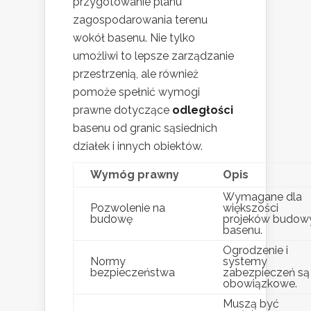
przygotowanie planu
zagospodarowania terenu
wokół basenu. Nie tylko
umożliwi to lepsze zarządzanie
przestrzenią, ale również
pomoże spełnić wymogi
prawne dotyczące
odległości
basenu od granic sąsiednich
działek i innych obiektów.
Wymóg prawny
Opis
Wymagane dla
Pozwolenie na
większości
budowę
projeków budow
basenu.
Ogrodzenie i
Normy
systemy
bezpieczeństwa
zabezpieczeń są
obowiązkowe.
Muszą być