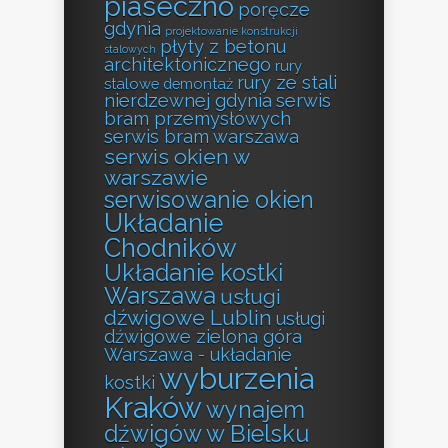
piaseczno
poręcze
gdynia
projektowanie konstrukcji
płyty z betonu
stalowych
architektonicznego
rury
rury ze stali
stalowe demontaż
nierdzewnej gdynia
serwis
bram przemysłowych
serwis bram warszawa
serwis okien w
warszawie
serwisowanie okien
Układanie
Chodników
Układanie kostki
Warszawa
usługi
dźwigowe Lublin
usługi
dźwigowe zielona góra
Warszawa - układanie
wyburzenia
kostki
Kraków
wynajem
dźwigów w Bielsku