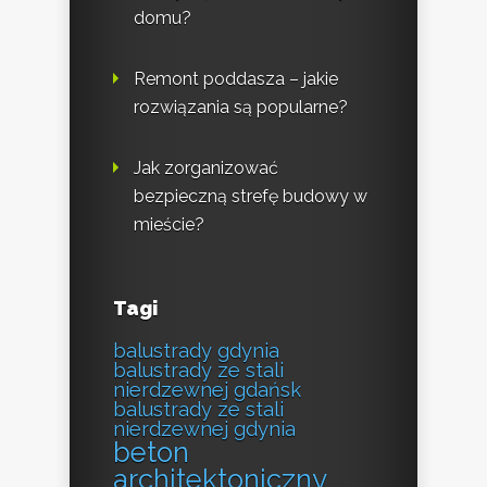
domu?
Remont poddasza – jakie
rozwiązania są popularne?
Jak zorganizować
bezpieczną strefę budowy w
mieście?
Tagi
balustrady gdynia
balustrady ze stali
nierdzewnej gdańsk
balustrady ze stali
nierdzewnej gdynia
beton
architektoniczny