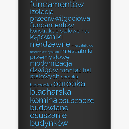
fundamentów
izolacja
przeciwwilgociowa
fundamentów
konstrukcje stalowe hal
kątowniki
nierdzewne
mieszalniki do
mieszalniki
materiałów sypkich
przemysłowe
modernizacja
dźwigów
montaż hal
stalowych
obróbka
obróbka
blacharska
blacharska
komina
osuszacze
budowlane
osuszanie
budynków