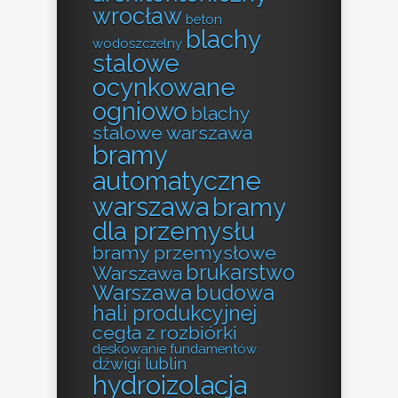
wrocław
beton
blachy
wodoszczelny
stalowe
ocynkowane
ogniowo
blachy
stalowe warszawa
bramy
automatyczne
warszawa
bramy
dla przemysłu
bramy przemysłowe
brukarstwo
Warszawa
Warszawa
budowa
hali produkcyjnej
cegła z rozbiórki
deskowanie fundamentów
dźwigi lublin
hydroizolacja