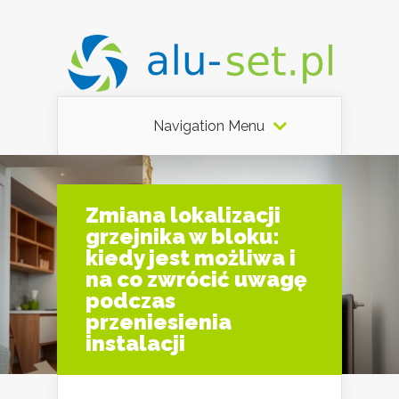
Navigation Menu
Zmiana lokalizacji
grzejnika w bloku:
kiedy jest możliwa i
na co zwrócić uwagę
podczas
przeniesienia
instalacji