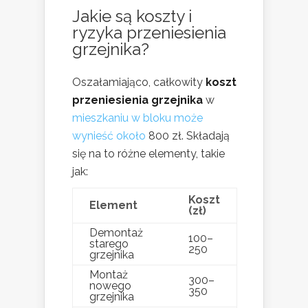
Jakie są koszty i
ryzyka przeniesienia
grzejnika?
Oszałamiająco, całkowity
koszt
przeniesienia grzejnika
w
mieszkaniu w bloku może
wynieść około
800 zł. Składają
się na to różne elementy, takie
jak:
Koszt
Element
(zł)
Demontaż
100–
starego
250
grzejnika
Montaż
300–
nowego
350
grzejnika