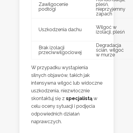
Zawilgocenie
pleśń,
podłogi
nieprzyjemny
zapach
Wilgoć w
Uszkodzenia dachu
izolacji, pleśń
Degradacja
Brak izolacji
ścian, wilgoć
przeciwwilgociowej
w murze
W przypadku wystąpienia
silnych objawów, takich jak
intensywna wilgoć lub widoczne
uszkodzenia, niezwłocznie
skontaktuj się z
specjalistą
w
celu oceny sytuacji i podjęcia
odpowiednich działań
naprawczych.