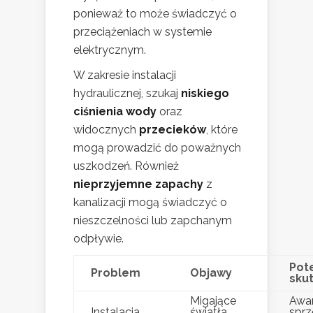
ponieważ to może świadczyć o
przeciążeniach w systemie
elektrycznym.
W zakresie instalacji
hydraulicznej, szukaj
niskiego
ciśnienia wody
oraz
widocznych
przecieków
, które
mogą prowadzić do poważnych
uszkodzeń. Również
nieprzyjemne zapachy
z
kanalizacji mogą świadczyć o
nieszczelności lub zapchanym
odpływie.
Pot
Problem
Objawy
skut
Migające
Awar
Instalacja
światła,
sprz