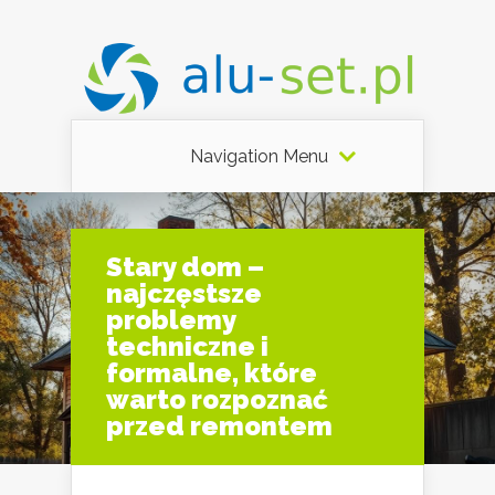
Navigation Menu
Stary dom –
najczęstsze
problemy
techniczne i
formalne, które
warto rozpoznać
przed remontem