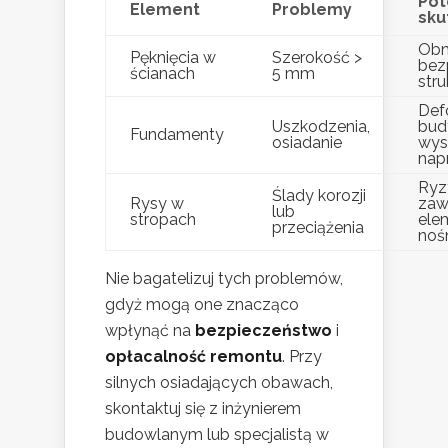
Pot
Element
Problemy
sku
Obn
Pęknięcia w
Szerokość >
bez
ścianach
5 mm
stru
Def
Uszkodzenia,
bud
Fundamenty
osiadanie
wys
nap
Ryz
Ślady korozji
Rysy w
zaw
lub
stropach
ele
przeciążenia
noś
Nie bagatelizuj tych problemów,
gdyż mogą one znacząco
wpłynąć na
bezpieczeństwo
i
opłacalność remontu
. Przy
silnych osiadających obawach,
skontaktuj się z inżynierem
budowlanym lub specjalistą w