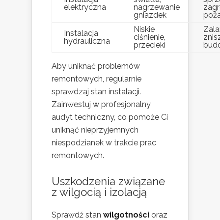
elektryczna
nagrzewanie
zagr
gniazdek
poż
Niskie
Zala
Instalacja
ciśnienie,
znis
hydrauliczna
przecieki
bud
Aby uniknąć problemów
remontowych, regularnie
sprawdzaj stan instalacji.
Zainwestuj w profesjonalny
audyt techniczny, co pomoże Ci
uniknąć nieprzyjemnych
niespodzianek w trakcie prac
remontowych.
Uszkodzenia związane
z wilgocią i izolacją
Sprawdź stan
wilgotności
oraz