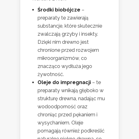
Środki biobójcze
–
preparaty te zawierają
substancje, które skutecznie
zwalczają grzyby i insekty.
Dzięki nim drewno jest
chronione przed rozwojem
mikroorganizmów, co
znacząco wydłuża jego
żywotność.
Oleje do impregnacji
– te
preparaty wnikają głęboko w
strukturę drewna, nadając mu
wodoodporność oraz
chroniąc przed pękaniem i
wysychaniem. Oleje
pomagają również podkreślić
naturalne piękno drewna, co