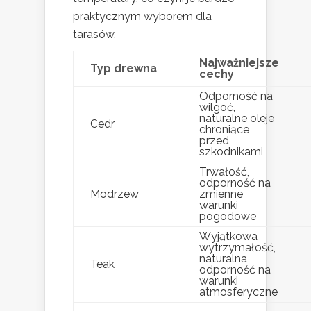
praktycznym wyborem dla
tarasów.
Najważniejsze
Typ drewna
cechy
Odporność na
wilgoć,
naturalne oleje
Cedr
chroniące
przed
szkodnikami
Trwałość,
odporność na
Modrzew
zmienne
warunki
pogodowe
Wyjątkowa
wytrzymałość,
naturalna
Teak
odporność na
warunki
atmosferyczne