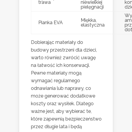
trawa
niewielkiej
kom
pielęgnacji
dzi
Wy
Miękka,
amo
Pianka EVA
elastyczna
pr
do
Dobierając materiały do
budowy przestrzeni dla dzieci,
warto również zwrócić uwagę
na łatwość ich konserwacji.
Pewne materiały mogą
wymagać regularnego
odnawiania lub naprawy, co
może generować dodatkowe
koszty oraz wysiłek. Dlatego
ważne jest, aby wybierać te,
które zapewnią bezpieczeństwo
przez długie lata i będą