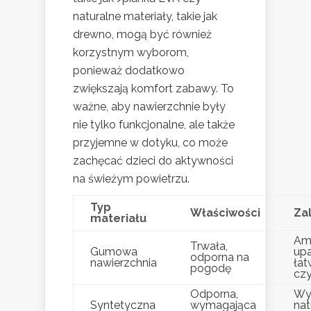
naturalne materiały, takie jak
drewno, mogą być również
korzystnym wyborom,
ponieważ dodatkowo
zwiększają komfort zabawy. To
ważne, aby nawierzchnie były
nie tylko funkcjonalne, ale także
przyjemne w dotyku, co może
zachęcać dzieci do aktywności
na świeżym powietrzu.
Typ
Właściwości
Za
materiału
Am
Trwała,
Gumowa
up
odporna na
nawierzchnia
ła
pogodę
cz
Odporna,
Wy
Syntetyczna
wymagająca
nat