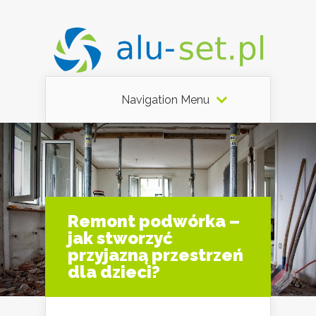
Navigation Menu
Remont podwórka –
jak stworzyć
przyjazną przestrzeń
dla dzieci?