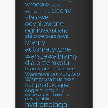
wrocław
beton
blachy
wodoszczelny
stalowe
ocynkowane
ogniowo
blachy
stalowe warszawa
bramy
automatyczne
warszawa
bramy
dla przemysłu
bramy przemysłowe
brukarstwo
Warszawa
Warszawa
budowa
hali produkcyjnej
cegła z rozbiórki
deskowanie fundamentów
dźwigi lublin
hydroizolacja