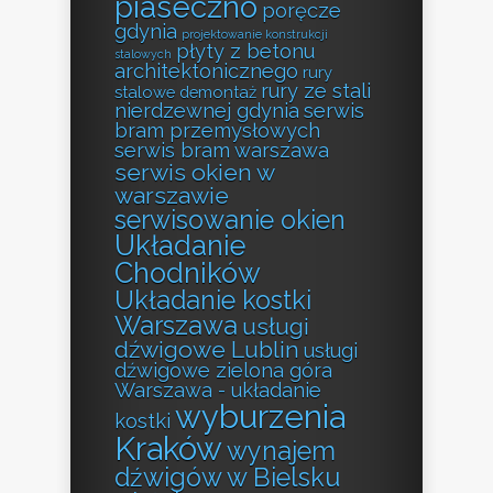
piaseczno
poręcze
gdynia
projektowanie konstrukcji
płyty z betonu
stalowych
architektonicznego
rury
rury ze stali
stalowe demontaż
nierdzewnej gdynia
serwis
bram przemysłowych
serwis bram warszawa
serwis okien w
warszawie
serwisowanie okien
Układanie
Chodników
Układanie kostki
Warszawa
usługi
dźwigowe Lublin
usługi
dźwigowe zielona góra
Warszawa - układanie
wyburzenia
kostki
Kraków
wynajem
dźwigów w Bielsku