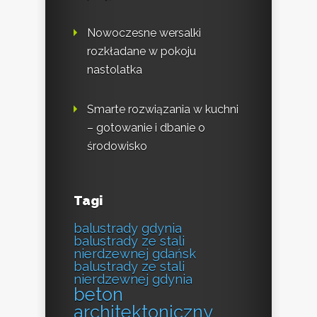
Nowoczesne wersalki
rozkładane w pokoju
nastolatka
Smarte rozwiązania w kuchni
– gotowanie i dbanie o
środowisko
Tagi
balustrady gdynia
balustrady ze stali
nierdzewnej gdańsk
balustrady ze stali
nierdzewnej gdynia
beton
architektoniczny