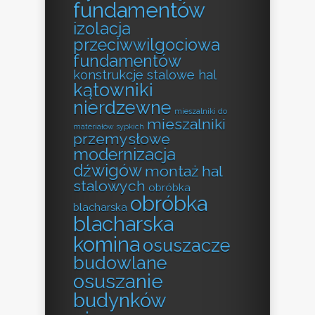
fundamentów
izolacja
przeciwwilgociowa
fundamentów
konstrukcje stalowe hal
kątowniki
nierdzewne
mieszalniki do
mieszalniki
materiałów sypkich
przemysłowe
modernizacja
dźwigów
montaż hal
stalowych
obróbka
obróbka
blacharska
blacharska
komina
osuszacze
budowlane
osuszanie
budynków