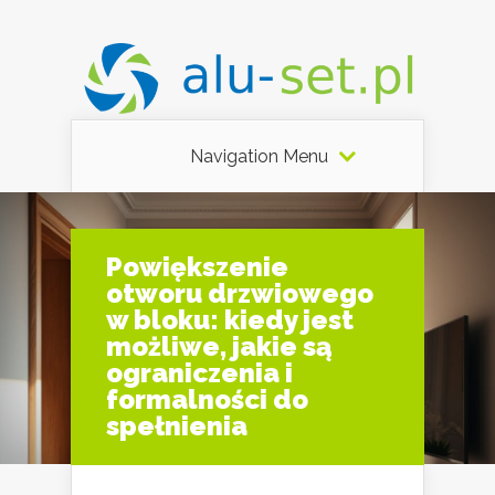
Navigation Menu
Powiększenie
otworu drzwiowego
w bloku: kiedy jest
możliwe, jakie są
ograniczenia i
formalności do
spełnienia