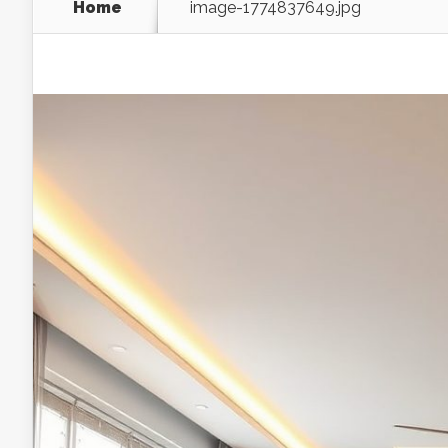
Home
image-1774837649.jpg