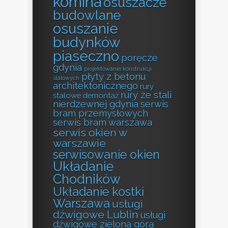
komina
osuszacze
budowlane
osuszanie
budynków
piaseczno
poręcze
gdynia
projektowanie konstrukcji
płyty z betonu
stalowych
architektonicznego
rury
rury ze stali
stalowe demontaż
nierdzewnej gdynia
serwis
bram przemysłowych
serwis bram warszawa
serwis okien w
warszawie
serwisowanie okien
Układanie
Chodników
Układanie kostki
Warszawa
usługi
dźwigowe Lublin
usługi
dźwigowe zielona góra