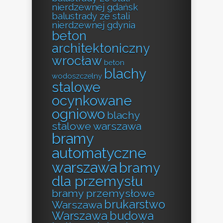
nierdzewnej gdańsk
balustrady ze stali
nierdzewnej gdynia
beton
architektoniczny
wrocław
beton
blachy
wodoszczelny
stalowe
ocynkowane
ogniowo
blachy
stalowe warszawa
bramy
automatyczne
warszawa
bramy
dla przemysłu
bramy przemysłowe
brukarstwo
Warszawa
Warszawa
budowa