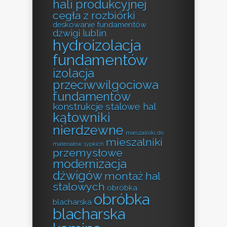
hali produkcyjnej
cegła z rozbiórki
deskowanie fundamentów
dźwigi lublin
hydroizolacja
fundamentów
izolacja
przeciwwilgociowa
fundamentów
konstrukcje stalowe hal
kątowniki
nierdzewne
mieszalniki do
mieszalniki
materiałów sypkich
przemysłowe
modernizacja
dźwigów
montaż hal
stalowych
obróbka
obróbka
blacharska
blacharska