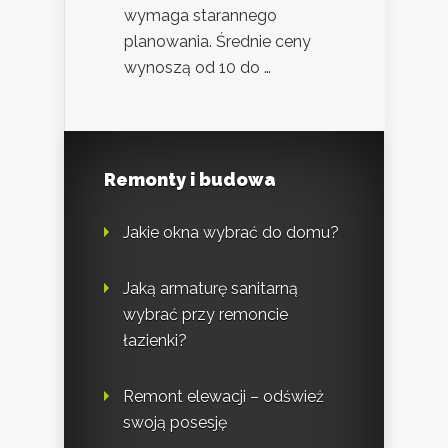
wymaga starannego
planowania. Średnie ceny
wynoszą od 10 do …
Remonty i budowa
Jakie okna wybrać do domu?
Jaką armaturę sanitarną
wybrać przy remoncie
łazienki?
Remont elewacji – odśwież
swoją posesję