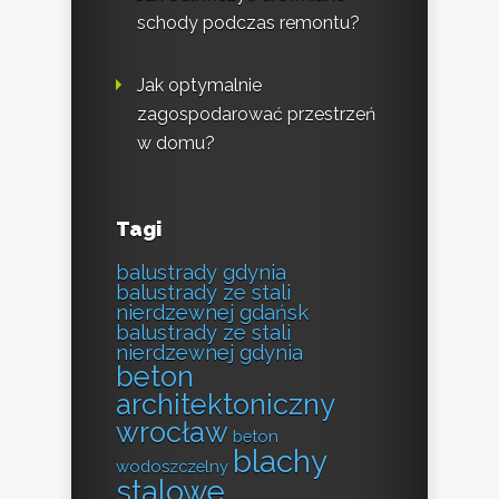
schody podczas remontu?
Jak optymalnie
zagospodarować przestrzeń
w domu?
Tagi
balustrady gdynia
balustrady ze stali
nierdzewnej gdańsk
balustrady ze stali
nierdzewnej gdynia
beton
architektoniczny
wrocław
beton
blachy
wodoszczelny
stalowe