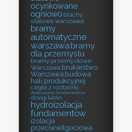
ocynkowane
ogniowo
blachy
stalowe warszawa
bramy
automatyczne
warszawa
bramy
dla przemysłu
bramy przemysłowe
brukarstwo
Warszawa
Warszawa
budowa
hali produkcyjnej
cegła z rozbiórki
deskowanie fundamentów
dźwigi lublin
hydroizolacja
fundamentów
izolacja
przeciwwilgociowa