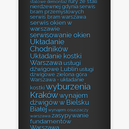
rury ze stali
stalowe demontaż
nierdzewnej gdynia
serwis
bram przemysłowych
serwis bram warszawa
serwis okien w
warszawie
serwisowanie okien
Układanie
Chodników
Układanie kostki
Warszawa
usługi
dźwigowe Lublin
usługi
dźwigowe zielona góra
Warszawa - układanie
wyburzenia
kostki
Kraków
wynajem
dźwigów w Bielsku
Białej
wynajem osuszaczy
zasypywanie
warszawa
fundamentów
Warszawa