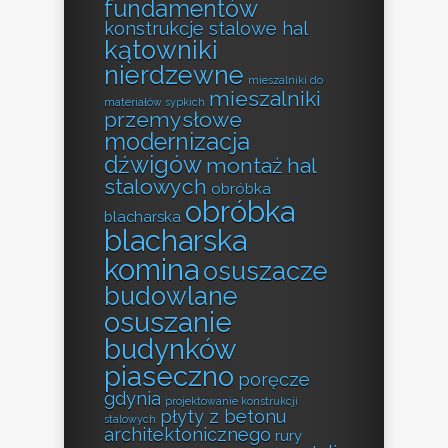
fundamentów
konstrukcje stalowe hal
kątowniki
nierdzewne
mieszalniki do
mieszalniki
materiałów sypkich
przemysłowe
modernizacja
dźwigów
montaż hal
stalowych
obróbka
obróbka
blacharska
blacharska
komina
osuszacze
budowlane
osuszanie
budynków
piaseczno
poręcze
gdynia
projektowanie konstrukcji
płyty z betonu
stalowych
architektonicznego
rury