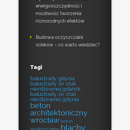
energooszczędność i
możliwość tworzenia
różnorodnych efektów
Budowa oczyszczalni
ścieków – co warto wiedzieć?
Tagi
balustrady gdynia
balustrady ze stali
nierdzewnej gdańsk
balustrady ze stali
nierdzewnej gdynia
beton
architektoniczny
wrocław
beton
blachy
wodoszczelny