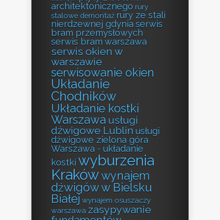
architektonicznego
rury
rury ze stali
stalowe demontaż
nierdzewnej gdynia
serwis
bram przemysłowych
serwis bram warszawa
serwis okien w
warszawie
serwisowanie okien
Układanie
Chodników
Układanie kostki
Warszawa
usługi
dźwigowe Lublin
usługi
dźwigowe zielona góra
Warszawa - układanie
wyburzenia
kostki
Kraków
wynajem
dźwigów w Bielsku
Białej
wynajem osuszaczy
zasypywanie
warszawa
fundamentów