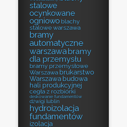
stalowe
ocynkowane
ogniowo
blachy
stalowe warszawa
bramy
automatyczne
warszawa
bramy
dla przemysłu
bramy przemysłowe
brukarstwo
Warszawa
Warszawa
budowa
hali produkcyjnej
cegła z rozbiórki
deskowanie fundamentów
dźwigi lublin
hydroizolacja
fundamentów
izolacja