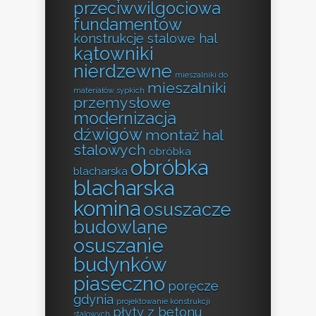
przeciwwilgociowa
fundamentów
konstrukcje stalowe hal
kątowniki
nierdzewne
mieszalniki do
mieszalniki
materiałów sypkich
przemysłowe
modernizacja
dźwigów
montaż hal
stalowych
obróbka
obróbka
blacharska
blacharska
komina
osuszacze
budowlane
osuszanie
budynków
piaseczno
poręcze
gdynia
projektowanie konstrukcji
płyty z betonu
stalowych