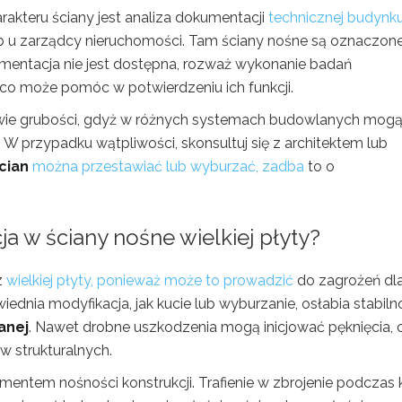
kteru ściany jest analiza dokumentacji
technicznej budynk
lub u zarządcy nieruchomości. Tam ściany nośne są oznaczon
umentacja nie jest dostępna, rozważ wykonanie badań
 co może pomóc w potwierdzeniu ich funkcji.
awie grubości, gdyż w różnych systemach budowlanych mog
 przypadku wątpliwości, skonsultuj się z architektem lub
cian
można przestawiać lub wyburzać, zadba
to o
ja w ściany nośne wielkiej płyty?
z
wielkiej płyty, ponieważ może to prowadzić
do zagrożeń dl
iednia modyfikacja, jak kucie lub wyburzanie, osłabia stabiln
anej
. Nawet drobne uszkodzenia mogą inicjować pęknięcia, 
 strukturalnych.
ementem nośności konstrukcji. Trafienie w zbrojenie podczas 