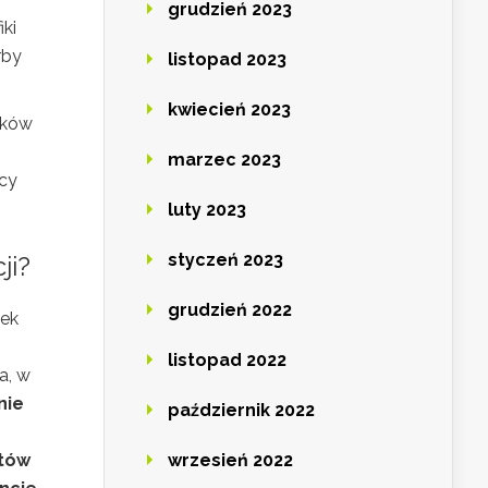
grudzień 2023
ki
rby
listopad 2023
kwiecień 2023
dków
marzec 2023
acy
luty 2023
styczeń 2023
ji?
grudzień 2022
iek
listopad 2022
a, w
nie
październik 2022
ntów
wrzesień 2022