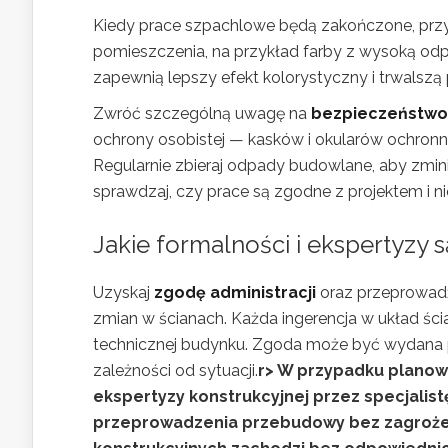
Kiedy prace szpachlowe będą zakończone, prz
pomieszczenia, na przykład farby z wysoką odp
zapewnią lepszy efekt kolorystyczny i trwalszą
Zwróć szczególną uwagę na
bezpieczeństwo
ochrony osobistej — kasków i okularów ochron
Regularnie zbieraj odpady budowlane, aby zmini
sprawdzaj, czy prace są zgodne z projektem i ni
Jakie formalności i ekspertyzy 
Uzyskaj
zgodę administracji
oraz przeprowa
zmian w ścianach. Każda ingerencja w układ śc
technicznej budynku. Zgoda może być wydana p
zależności od sytuacji.
r> W przypadku plano
ekspertyzy konstrukcyjnej przez specjalist
przeprowadzenia przebudowy bez zagrożeni