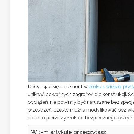
Decydując się na remont w
bloku z wielkiej płyt
uniknąć poważnych zagrożeń dla konstrukcji. Śc
obciążeń, nie powinny być naruszane bez specjal
przestrzeń, często można modyfikować bez wi
ścian to pierwszy krok do bezpiecznego przep
W tym artykule przeczytasz