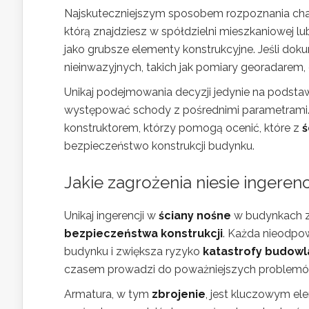
Najskuteczniejszym sposobem rozpoznania chara
którą znajdziesz w spółdzielni mieszkaniowej 
jako grubsze elementy konstrukcyjne. Jeśli dok
nieinwazyjnych, takich jak pomiary georadarem,
Unikaj podejmowania decyzji jedynie na podst
występować schody z pośrednimi parametrami. W
konstruktorem, którzy pomogą ocenić, które z
ś
bezpieczeństwo konstrukcji budynku.
Jakie zagrożenia niesie ingerenc
Unikaj ingerencji w
ściany nośne
w budynkach 
bezpieczeństwa konstrukcji
. Każda nieodpow
budynku i zwiększa ryzyko
katastrofy budowl
czasem prowadzi do poważniejszych problemów
Armatura, w tym
zbrojenie
, jest kluczowym el