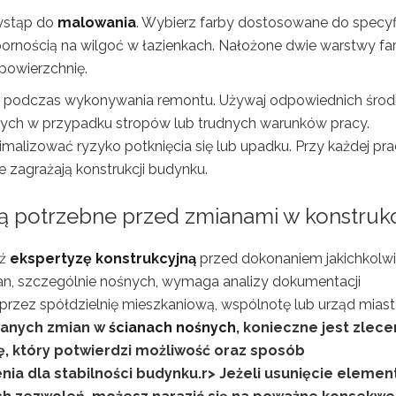
ystąp do
malowania
. Wybierz farby dostosowane do specyfi
ornością na wilgoć w łazienkach. Nałożone dwie warstwy fa
 powierzchnię.
podczas wykonywania remontu. Używaj odpowiednich śro
nych w przypadku stropów lub trudnych warunków pracy.
malizować ryzyko potknięcia się lub upadku. Przy każdej pr
e zagrażają konstrukcji budynku.
są potrzebne przed zmianami w konstrukc
dź
ekspertyzę konstrukcyjną
przed dokonaniem jakichkolw
ian, szczególnie nośnych, wymaga analizy dokumentacji
rzez spółdzielnię mieszkaniową, wspólnotę lub urząd miast
wanych zmian w
ścianach nośnych
, konieczne jest zlece
ę, który potwierdzi możliwość oraz sposób
a dla stabilności budynku.
r> Jeżeli usunięcie eleme