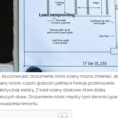
y
, kluczowe jest zrozumienie, które ściany można zmieniać, a
iany nośne, często grubsze i pełniące funkcję przenoszenia
istycznej wiedzy. Z kolei ściany działowe, które dzielą
ększych obaw. Zrozumienie różnic między tymi dwoma typa
rowadzenia remontu.