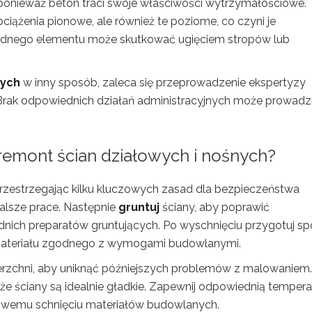
nieważ beton traci swoje właściwości wytrzymałościowe.
bciążenia pionowe, ale również te poziome, co czyni je
 jednego elementu może skutkować ugięciem stropów lub
nych
w inny sposób, zaleca się przeprowadzenie ekspertyzy
 Brak odpowiednich działań administracyjnych może prowadz
remont ścian działowych i nośnych?
przestrzegając kilku kluczowych zasad dla bezpieczeństwa
 dalsze prace. Następnie
gruntuj
ściany, aby poprawić
nich preparatów gruntujących. Po wyschnięciu przygotuj s
o materiału zgodnego z wymogami budowlanymi.
rzchni, aby uniknąć późniejszych problemów z malowaniem.
 że ściany są idealnie gładkie. Zapewnij odpowiednią tempera
ciwemu schnięciu materiałów budowlanych.