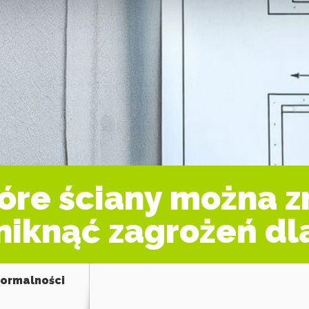
tóre ściany można z
niknąć zagrożeń dl
formalności