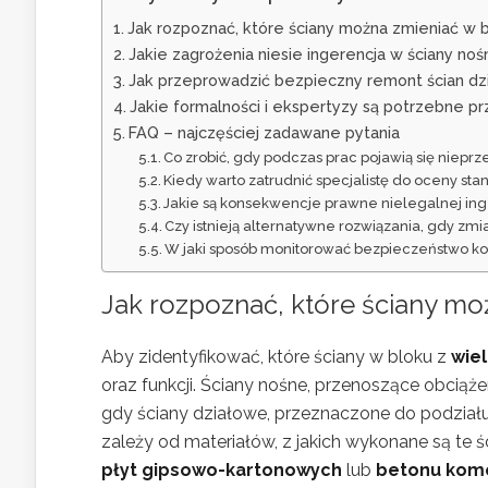
Jak rozpoznać, które ściany można zmieniać w bl
Jakie zagrożenia niesie ingerencja w ściany nośn
Jak przeprowadzić bezpieczny remont ścian dz
Jakie formalności i ekspertyzy są potrzebne pr
FAQ – najczęściej zadawane pytania
Co zrobić, gdy podczas prac pojawią się niepr
Kiedy warto zatrudnić specjalistę do oceny sta
Jakie są konsekwencje prawne nielegalnej ing
Czy istnieją alternatywne rozwiązania, gdy zmi
W jaki sposób monitorować bezpieczeństwo ko
Jak rozpoznać, które ściany m
Aby zidentyfikować, które ściany w bloku z
wiel
oraz funkcji. Ściany nośne, przenoszące obciąż
gdy ściany działowe, przeznaczone do podział
zależy od materiałów, z jakich wykonane są te
płyt gipsowo-kartonowych
lub
betonu kom