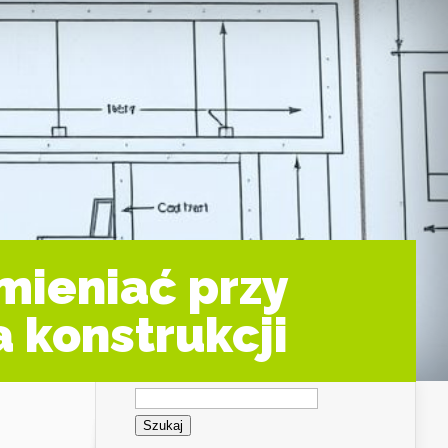
mieniać przy
a konstrukcji
Szukaj: