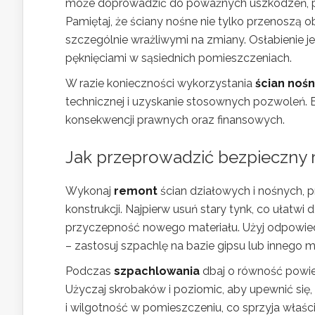
może doprowadzić do poważnych uszkodzeń, po
Pamiętaj, że ściany nośne nie tylko przenoszą o
szczególnie wrażliwymi na zmiany. Osłabienie
pęknięciami w sąsiednich pomieszczeniach.
W razie konieczności wykorzystania
ścian noś
technicznej i uzyskanie stosownych pozwoleń.
konsekwencji prawnych oraz finansowych.
Jak przeprowadzić bezpieczny 
Wykonaj
remont
ścian działowych i nośnych, 
konstrukcji. Najpierw usuń stary tynk, co ułatwi
przyczepność nowego materiału. Użyj odpowied
– zastosuj szpachlę na bazie gipsu lub inneg
Podczas
szpachlowania
dbaj o równość powie
Użyczaj skrobaków i poziomic, aby upewnić się,
i wilgotność w pomieszczeniu, co sprzyja właś