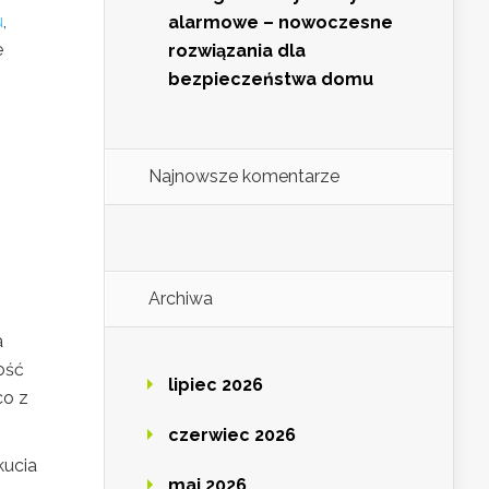
u
,
alarmowe – nowoczesne
e
rozwiązania dla
bezpieczeństwa domu
ą
Najnowsze komentarze
Archiwa
a
ość
lipiec 2026
co z
czerwiec 2026
kucia
maj 2026