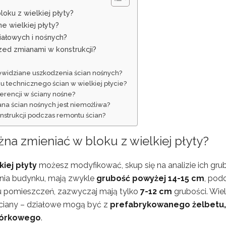
oku z wielkiej płyty?
e wielkiej płyty?
iałowych i nośnych?
zed zmianami w konstrukcji?
zewidziane uszkodzenia ścian nośnych?
nu technicznego ścian w wielkiej płycie?
erencji w ściany nośne?
ana ścian nośnych jest niemożliwa?
nstrukcji podczas remontu ścian?
ożna zmieniać w
bloku z wielkiej płyty
?
kiej płyty
możesz modyfikować, skup się na analizie ich gru
enia budynku, mają zwykle
grubość powyżej 14-15 cm
, pod
u pomieszczeń, zazwyczaj mają tylko
7-12 cm
grubości. Wie
 ściany – działowe mogą być z
prefabrykowanego żelbetu,
órkowego
.