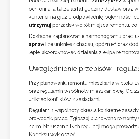
Podczas realizacji remontu
zabezpiecz
wspólne
ochronną, a także
ustal
godziny dostaw oraz wy
kontener na gruz o odpowiedniej pojemności, 
utrzymuj
porządek wokół miejsca remontu, co z
Dokładne zaplanowanie harmonogramu prac, u
sprawi
, że unikniesz chaosu, opóźnień oraz d
lepiej skoordynować działania z ekipą remontową,
Uwzględnienie przepisów i regula
Przy planowaniu remontu mieszkania w bloku 
oraz regulamin wspólnoty mieszkaniowej. Od 2
uniknąć konfliktów z sąsiadami.
Regulamin wspólnoty określa konkretne zasad
prowadzić prace. Zgłaszaj planowane remonty 
norm. Naruszenia tych regulacji mogą prowadzi
Kodeksu wykroczeń.