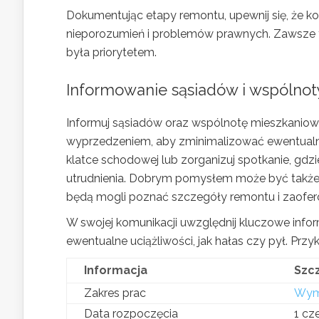
Dokumentując etapy remontu, upewnij się, że k
nieporozumień i problemów prawnych. Zawsze t
była priorytetem.
Informowanie sąsiadów i wspólnot
Informuj sąsiadów oraz wspólnotę mieszkani
wyprzedzeniem, aby zminimalizować ewentualne 
klatce schodowej lub zorganizuj spotkanie, gd
utrudnienia. Dobrym pomysłem może być także z
będą mogli poznać szczegóły remontu i zaofe
W swojej komunikacji uwzględnij kluczowe inform
ewentualne uciążliwości, jak hałas czy pył. Prz
Informacja
Szc
Zakres prac
Wymi
Data rozpoczęcia
1 cz