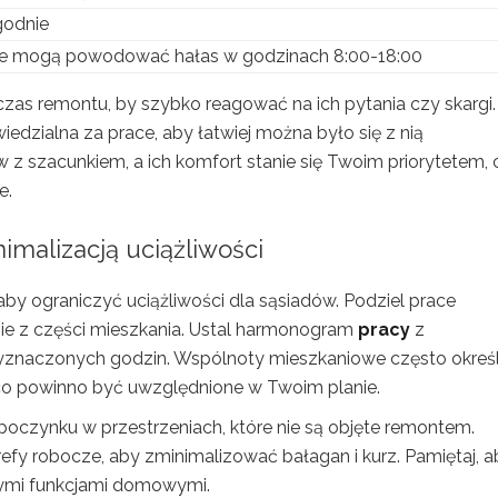
godnie
e mogą powodować hałas w godzinach 8:00-18:00
zas remontu, by szybko reagować na ich pytania czy skargi.
dzialna za prace, aby łatwiej można było się z nią
w z szacunkiem, a ich komfort stanie się Twoim priorytetem, 
e.
imalizacją uciążliwości
 aby ograniczyć uciążliwości dla sąsiadów. Podziel prace
nie z części mieszkania. Ustal harmonogram
pracy
z
znaczonych godzin. Wspólnoty mieszkaniowe często określ
co powinno być uwzględnione w Twoim planie.
oczynku w przestrzeniach, które nie są objęte remontem.
trefy robocze, aby zminimalizować bałagan i kurz. Pamiętaj, 
ymi funkcjami domowymi.