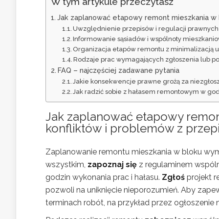
W tym artykule przeczytasz
Jak zaplanować etapowy remont mieszkania w bl
Uwzględnienie przepisów i regulacji prawnych
Informowanie sąsiadów i wspólnoty mieszkani
Organizacja etapów remontu z minimalizacją u
Rodzaje prac wymagających zgłoszenia lub p
FAQ – najczęściej zadawane pytania
Jakie konsekwencje prawne grożą za niezgł
Jak radzić sobie z hałasem remontowym w go
Jak zaplanować etapowy remont
konfliktów i problemów z przep
Zaplanowanie remontu mieszkania w bloku wym
wszystkim,
zapoznaj się
z regulaminem wspóln
godzin wykonania prac i hałasu.
Zgłoś
projekt r
pozwoli na uniknięcie nieporozumień. Aby zap
terminach robót, na przykład przez ogłoszenie 