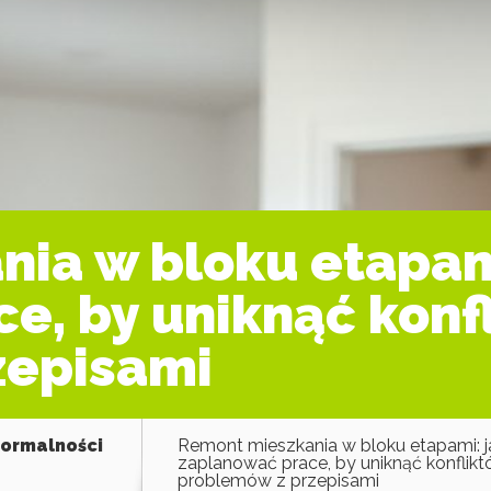
ia w bloku etapam
e, by uniknąć konfl
zepisami
formalności
Remont mieszkania w bloku etapami: j
zaplanować prace, by uniknąć konflikt
problemów z przepisami