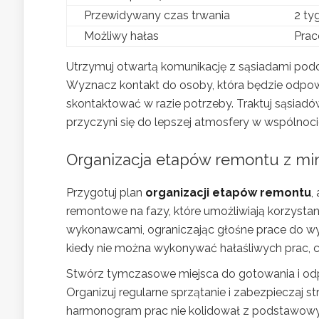
Przewidywany czas trwania
2 ty
Możliwy hałas
Prac
Utrzymuj otwartą komunikację z sąsiadami podc
Wyznacz kontakt do osoby, która będzie odpowie
skontaktować w razie potrzeby. Traktuj sąsiadó
przyczyni się do lepszej atmosfery w wspólnoci
Organizacja etapów remontu z min
Przygotuj plan
organizacji etapów remontu
,
remontowe na fazy, które umożliwiają korzysta
wykonawcami, ograniczając głośne prace do wy
kiedy nie można wykonywać hałaśliwych prac, 
Stwórz tymczasowe miejsca do gotowania i odp
Organizuj regularne sprzątanie i zabezpieczaj s
harmonogram prac nie kolidował z podstawow