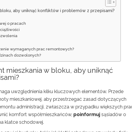
oku, aby uniknąć konfliktów i problemów z przepisami?
owej o pracach
ciążliwości
ozwolenia
oszenie wymaganych prac remontowych?
dzinach dozwolonych?
 mieszkania w bloku, aby uniknąć
isami?
aga uwzględnienia kilku kluczowych elementów. Przede
oty mieszkaniowej, aby przestrzegać zasad dotyczących
emontu administracji, zwłaszcza w przypadku większych pra
ewnić komfort współmieszkańców,
poinformuj
sąsiadów o
na klatce schodowej.