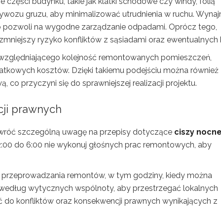
 części budynku, takie jak klatki schodowe czy windy, folią
wozu gruzu, aby minimalizować utrudnienia w ruchu. Wynaj
co pozwoli na wygodne zarządzanie odpadami. Oprócz tego,
mniejszy ryzyko konfliktów z sąsiadami oraz ewentualnych k
względniającego kolejność remontowanych pomieszczeń,
odatkowych kosztów. Dzięki takiemu podejściu można również
 co przyczyni się do sprawniejszej realizacji projektu.
cji prawnych
zwróć szczególną uwagę na przepisy dotyczące
ciszy nocne
2:00 do 6:00 nie wykonuj głośnych prac remontowych, aby
y przeprowadzania remontów, w tym godziny, kiedy można
według wytycznych wspólnoty, aby przestrzegać lokalnych
ć do konfliktów oraz konsekwencji prawnych wynikających z