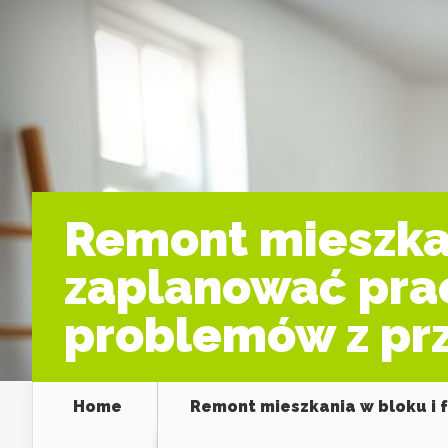
Remont mieszkan
zaplanować prac
problemów z pr
Home
Remont mieszkania w bloku i 