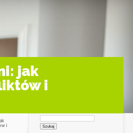
i: jak
iktów i
Szukaj:
ak
ów i