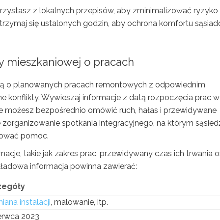
orzystasz z lokalnych przepisów, aby zminimalizować ryzyko
rzymaj się ustalonych godzin, aby ochrona komfortu sąsia
y mieszkaniowej o pracach
ową o planowanych pracach remontowych z odpowiednim
konflikty. Wywieszaj informacje z datą rozpoczęcia prac w
zie możesz bezpośrednio omówić ruch, hałas i przewidywane
organizowanie spotkania integracyjnego, na którym sąsied
rować pomoc.
acje, takie jak zakres prac, przewidywany czas ich trwania o
ykładowa informacja powinna zawierać:
zegóły
ana instalacji
, malowanie, itp.
erwca 2023