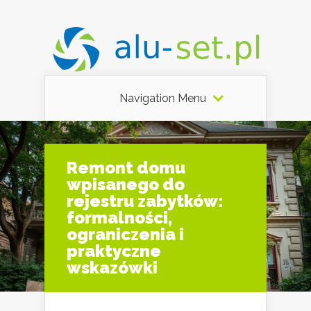
Navigation Menu
Remont domu
wpisanego do
rejestru zabytków:
formalności,
ograniczenia i
praktyczne
wskazówki