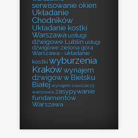
serwisowanie okien
Układanie
Chodników
Układanie kostki
Warszawa
usługi
dźwigowe Lublin
usługi
dźwigowe zielona góra
Warszawa - układanie
wyburzenia
kostki
Kraków
wynajem
dźwigów w Bielsku
Białej
wynajem osuszaczy
zasypywanie
warszawa
fundamentów
Warszawa