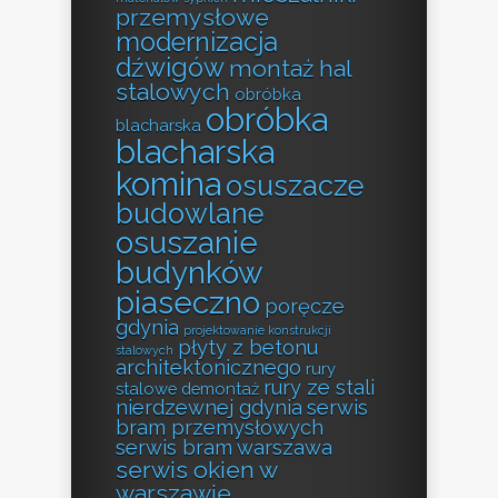
przemysłowe
modernizacja
dźwigów
montaż hal
stalowych
obróbka
obróbka
blacharska
blacharska
komina
osuszacze
budowlane
osuszanie
budynków
piaseczno
poręcze
gdynia
projektowanie konstrukcji
płyty z betonu
stalowych
architektonicznego
rury
rury ze stali
stalowe demontaż
nierdzewnej gdynia
serwis
bram przemysłowych
serwis bram warszawa
serwis okien w
warszawie