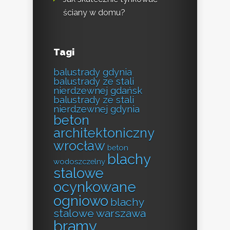
ściany w domu?
Tagi
balustrady gdynia
balustrady ze stali
nierdzewnej gdańsk
balustrady ze stali
nierdzewnej gdynia
beton
architektoniczny
wrocław
beton
blachy
wodoszczelny
stalowe
ocynkowane
ogniowo
blachy
stalowe warszawa
bramy