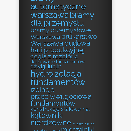
automatyczne
warszawa
bramy
dla przemysłu
bramy przemysłowe
brukarstwo
Warszawa
Warszawa
budowa
hali produkcyjnej
cegła z rozbiórki
deskowanie fundamentów
dźwigi lublin
hydroizolacja
fundamentów
izolacja
przeciwwilgociowa
fundamentów
konstrukcje stalowe hal
kątowniki
nierdzewne
mieszalniki do
mieszalniki
materiałów sypkich