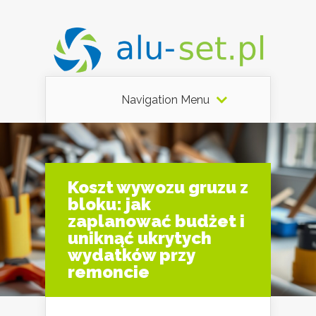
Navigation Menu
Koszt wywozu gruzu z
bloku: jak
zaplanować budżet i
uniknąć ukrytych
wydatków przy
remoncie