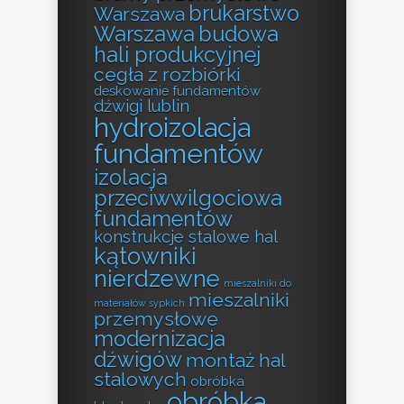
brukarstwo
Warszawa
Warszawa
budowa
hali produkcyjnej
cegła z rozbiórki
deskowanie fundamentów
dźwigi lublin
hydroizolacja
fundamentów
izolacja
przeciwwilgociowa
fundamentów
konstrukcje stalowe hal
kątowniki
nierdzewne
mieszalniki do
mieszalniki
materiałów sypkich
przemysłowe
modernizacja
dźwigów
montaż hal
stalowych
obróbka
obróbka