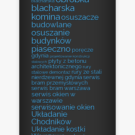
blacharska
blacharska
komina
osuszacze
budowlane
osuszanie
budynków
piaseczno
poręcze
gdynia
projektowanie konstrukcji
płyty z betonu
stalowych
architektonicznego
rury
rury ze stali
stalowe demontaż
nierdzewnej gdynia
serwis
bram przemysłowych
serwis bram warszawa
serwis okien w
warszawie
serwisowanie okien
Układanie
Chodników
Układanie kostki