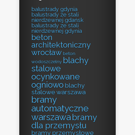
balustrady gdynia
balustrady ze stali
nierdzewnej gdańsk
balustrady ze stali
nierdzewnej gdynia
beton
architektoniczny
wrocław
beton
blachy
wodoszczelny
stalowe
ocynkowane
ogniowo
blachy
stalowe warszawa
bramy
automatyczne
warszawa
bramy
dla przemysłu
bramy przemysłowe