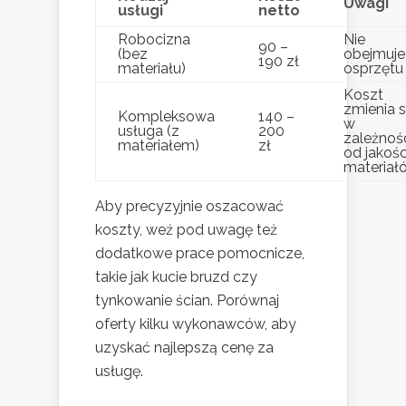
Uwagi
usługi
netto
Robocizna
Nie
90 –
(bez
obejmuje
190 zł
materiału)
osprzętu
Koszt
zmienia s
Kompleksowa
140 –
w
usługa (z
200
zależnoś
materiałem)
zł
od jakośc
materiał
Aby precyzyjnie oszacować
koszty, weź pod uwagę też
dodatkowe prace pomocnicze,
takie jak kucie bruzd czy
tynkowanie ścian. Porównaj
oferty kilku wykonawców, aby
uzyskać najlepszą cenę za
usługę.