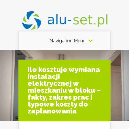
Navigation Menu
Ile kosztuje wymiana
instalacji
elektrycznej w
mieszkaniu w bloku –
fakty, zakres prac i
typowe koszty do
zaplanowania