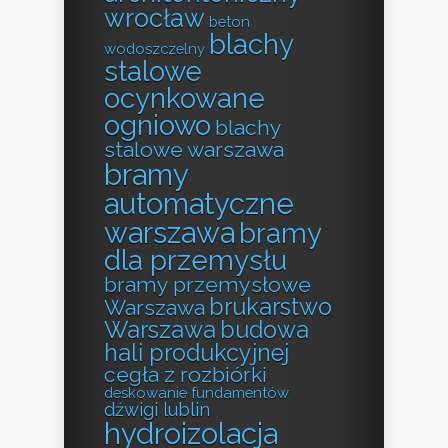
wrocław
beton
blachy
wodoszczelny
stalowe
ocynkowane
ogniowo
blachy
stalowe warszawa
bramy
automatyczne
warszawa
bramy
dla przemysłu
bramy przemysłowe
brukarstwo
Warszawa
Warszawa
budowa
hali produkcyjnej
cegła z rozbiórki
deskowanie fundamentów
dźwigi lublin
hydroizolacja