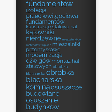
fundamentów
izolacja
przeciwwilgociowa
fundamentów
konstrukcje stalowe hal
kątowniki
nierdzewne
mieszalniki do
mieszalniki
materiałów sypkich
przemysłowe
modernizacja
dźwigów
montaż hal
stalowych
obróbka
obróbka
blacharska
blacharska
komina
osuszacze
budowlane
osuszanie
budynków