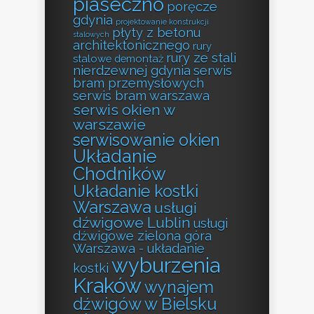
piaseczno
poręcze
gdynia
projektowanie konstrukcji
płyty z betonu
stalowych
architektonicznego
rury
rury ze stali
stalowe demontaż
nierdzewnej gdynia
serwis
bram przemysłowych
serwis bram warszawa
serwis okien w
warszawie
serwisowanie okien
Układanie
Chodników
Układanie kostki
Warszawa
usługi
dźwigowe Lublin
usługi
dźwigowe zielona góra
Warszawa - układanie
wyburzenia
kostki
Kraków
wynajem
dźwigów w Bielsku