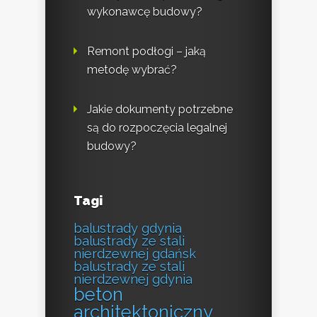
wykonawcę budowy?
Remont podłogi – jaką
metodę wybrać?
Jakie dokumenty potrzebne
są do rozpoczęcia legalnej
budowy?
Tagi
balustrady gdynia
balustrady ze stali
nierdzewnej gdańsk
balustrady ze stali
nierdzewnej gdynia
beton
architektoniczny