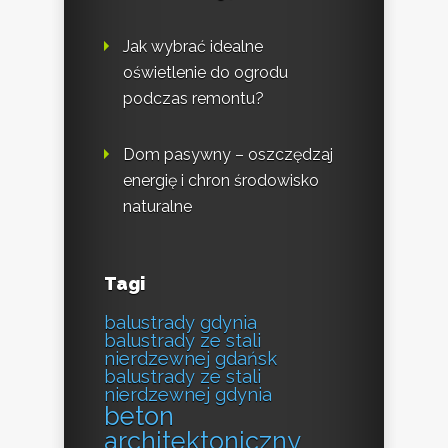
Jak wybrać idealne
oświetlenie do ogrodu
podczas remontu?
Dom pasywny – oszczędzaj
energię i chron środowisko
naturalne
Tagi
balustrady gdynia
balustrady ze stali
nierdzewnej gdańsk
balustrady ze stali
nierdzewnej gdynia
beton
architektoniczny