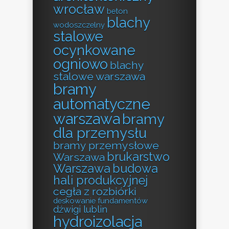
wrocław
beton
blachy
wodoszczelny
stalowe
ocynkowane
ogniowo
blachy
stalowe warszawa
bramy
automatyczne
warszawa
bramy
dla przemysłu
bramy przemysłowe
brukarstwo
Warszawa
Warszawa
budowa
hali produkcyjnej
cegła z rozbiórki
deskowanie fundamentów
dźwigi lublin
hydroizolacja