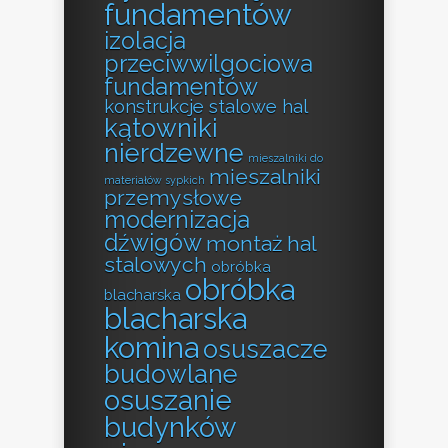
fundamentów
izolacja
przeciwwilgociowa
fundamentów
konstrukcje stalowe hal
kątowniki
nierdzewne
mieszalniki do
mieszalniki
materiałów sypkich
przemysłowe
modernizacja
dźwigów
montaż hal
stalowych
obróbka
obróbka
blacharska
blacharska
komina
osuszacze
budowlane
osuszanie
budynków