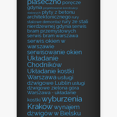
piaseczno
poręcze
gdynia
projektowanie konstrukcji
płyty z betonu
stalowych
architektonicznego
rury
rury ze stali
stalowe demontaż
nierdzewnej gdynia
serwis
bram przemysłowych
serwis bram warszawa
serwis okien w
warszawie
serwisowanie okien
Układanie
Chodników
Układanie kostki
Warszawa
usługi
dźwigowe Lublin
usługi
dźwigowe zielona góra
Warszawa - układanie
wyburzenia
kostki
Kraków
wynajem
dźwigów w Bielsku