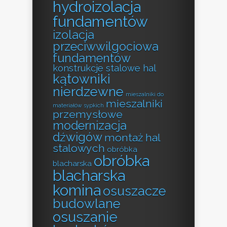
hydroizolacja
fundamentów
izolacja
przeciwwilgociowa
fundamentów
konstrukcje stalowe hal
kątowniki
nierdzewne
mieszalniki do
mieszalniki
materiałów sypkich
przemysłowe
modernizacja
dźwigów
montaż hal
stalowych
obróbka
obróbka
blacharska
blacharska
komina
osuszacze
budowlane
osuszanie