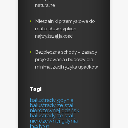
naturalne
Mieszalniki przemysłowe do
materiałów sypkich
najwyższej jakości
Bezpieczne schody – zasady
projektowania i budowy dla
minimalizacji ryzyka upadków
Tagi
balustrady gdynia
balustrady ze stali
nierdzewnej gdańsk
balustrady ze stali
nierdzewnej gdynia
beton