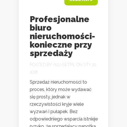
Profesjonalne
biuro
nieruchomości-
konieczne przy
sprzedaży
POSTED BY
ALU-SET.PL
ON STY 22,
2018
Sprzedaż nieruchomości to
proces, który może wydawać
się prosty, jednak w
rzeczywistości kryje wiele
wyzwań i pułapek. Bez
odpowiedniego wsparcia istnieje
ryzyko, że sprzedający napotka