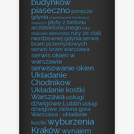
budynków
piaseczno
poręcze
gdynia
projektowanie konstrukcji
płyty z betonu
stalowych
architektonicznego
rury
rury ze stali
stalowe demontaż
nierdzewnej gdynia
serwis
bram przemysłowych
serwis bram warszawa
serwis okien w
warszawie
serwisowanie okien
Układanie
Chodników
Układanie kostki
Warszawa
usługi
dźwigowe Lublin
usługi
dźwigowe zielona góra
Warszawa - układanie
wyburzenia
kostki
Kraków
wynajem