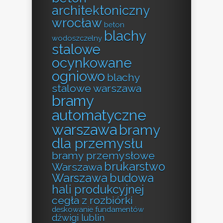
architektoniczny
wrocław
beton
blachy
wodoszczelny
stalowe
ocynkowane
ogniowo
blachy
stalowe warszawa
bramy
automatyczne
warszawa
bramy
dla przemysłu
bramy przemysłowe
brukarstwo
Warszawa
Warszawa
budowa
hali produkcyjnej
cegła z rozbiórki
deskowanie fundamentów
dźwigi lublin